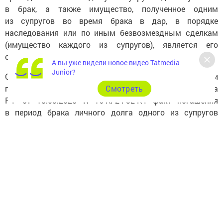
в брак, а также имущество, полученное одним
из супругов во время брака в дар, в порядке
наследования или по иным безвозмездным сделкам
(имущество каждого из супругов), является его
собственностью.
А вы уже видели новое видео Tatmedia
Junior?
Согласно Определению Судебной коллегии
по гражданским делам Верховного Суда
Cмотреть
РФ от 18.03.2025 N 16-КГ24-32-К4 факт погашения
в период брака личного долга одного из супругов
по обязательству, возникшему из заключенного
до брака договора купли-продажи недвижимости,
в соответствии с положениями статьи 34 Семейного
кодекса Российской Федерации не является
основанием для признания данного объекта общей
совместной собственностью супругов, поскольку
исполнение супругом личного обязательства,
возникшего до заключения брака, за счет совместных
доходов супругов порождает у другого супруга право