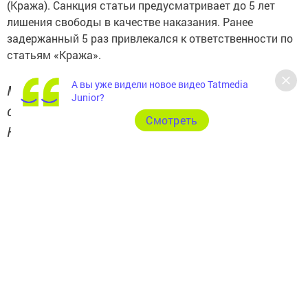
(Кража). Санкция статьи предусматривает до 5 лет
лишения свободы в качестве наказания. Ранее
задержанный 5 раз привлекался к ответственности по
статьям «Кража».
А вы уже видели новое видео Tatmedia
Материал подготовлен по данным пресс-
Junior?
службы Управления МВД России по
Cмотреть
Нижнекамскому району.
Следите за самым важным и интересным в
Telegram-канале
Татмедиа
Читайте новости Татарстана в
национальном мессенджере MАХ:
https://max.ru/tatmedia