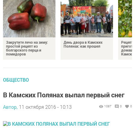
Закрутите лечо на зиму:
День двора в Камских
Рецепты
простой рецепт из
Полянах: как прошел
пригото
болгарского перца и
домашн
помидоров
Камски
ОБЩЕСТВО
В Камских Полянах выпал первый снег
Автор,
11 октября 2016 - 10:13
1087
0
0