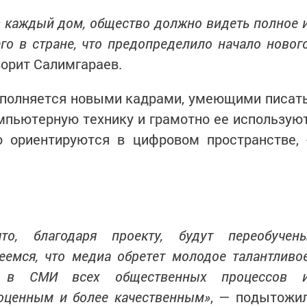
 каждый дом, общество должно видеть полное 
го в стране, что предопределило начало новог
оворит Салимгараев.
ополняется новыми кадрами, умеющими писат
мпьютерную технику и грамотно ее использую
о ориентируются в цифровом пространстве, 
о, благодаря проекту, будут переобучен
емся, что медиа обретет молодое талантливо
е в СМИ всех общественных процессов 
ноценным и более качественным»
, — подытожи