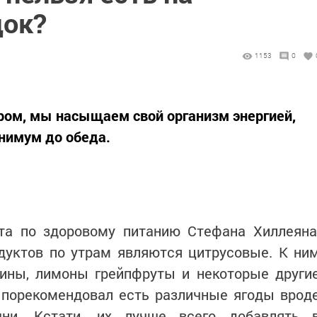
док?
1153
0
тром, мы насыщаем свой организм энергией,
нимум до обеда.
та по здоровому питанию Стефана Хиллеяна
дуктов по утрам являются цитрусовые. К ни
рины, лимоны грейпфруты и некоторые други
 порекомендовал есть различные ягоды врод
ни. Кстати, их лучше всего добавлять 