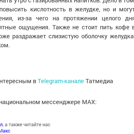
нать утро с газированных напитков. Дело в том
повысить кислотность в желудке, но и могу
ния, из-за чего на протяжении целого дн
ятные ощущения. Также не стоит пить кофе 
тоже раздражает слизистую оболочку желудка
ком.
интересным в
Telegram-канале
Татмедиа
в национальном мессенджере MАХ:
ал
, а также читайте нас
Макс