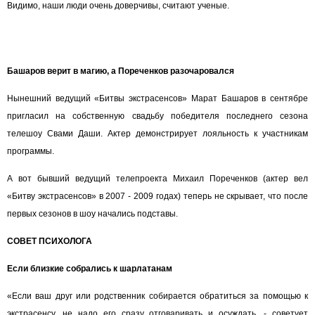
Видимо, наши люди очень доверчивы, считают ученые.
Башаров верит в магию, а Пореченков разочаровался
Нынешний ведущий «Битвы экстрасенсов» Марат Башаров в сентябре
пригласил на собственную свадьбу победителя последнего сезона
телешоу Свами Даши. Актер демонстрирует лояльность к участникам
программы.
А вот бывший ведущий телепроекта Михаил Пореченков (актер вел
«Битву экстрасенсов» в 2007 - 2009 годах) теперь не скрывает, что после
первых сезонов в шоу начались подставы.
СОВЕТ ПСИХОЛОГА
Если близкие собрались к шарлатанам
«Если ваш друг или родственник собирается обратиться за помощью к
экстрасенсу, не надо его сразу отговаривать и осуждать, - советует