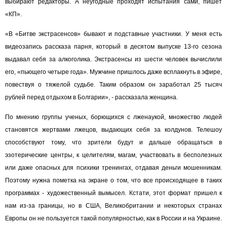
выбирают редакторы. А неугодные проходят испытания сами, пишет
«КП».
«В «Битве экстрасенсов» бывают и подставные участники. У меня есть
видеозапись рассказа парня, который в десятом выпуске 13-го сезона
выдавал себя за алкоголика. Экстрасенсы из шести человек вычислили
его, «пьющего четыре года». Мужчине пришлось даже всплакнуть в эфире,
повествуя о тяжелой судьбе. Таким образом он заработал 25 тысяч
рублей перед отдыхом в Болгарии», - рассказала женщина.
По мнению группы ученых, борющихся с лженаукой, множество людей
становятся жертвами лжецов, выдающих себя за колдунов. Телешоу
способствуют тому, что зрители будут и дальше обращаться в
эзотерические центры, к целителям, магам, участвовать в бесполезных
или даже опасных для психики тренингах, отдавая деньги мошенникам.
Поэтому нужна пометка на экране о том, что все происходящее в таких
программах - художественный вымысел. Кстати, этот формат пришел к
нам из-за границы, но в США, Великобритании и некоторых странах
Европы он не пользуется такой популярностью, как в России и на Украине.