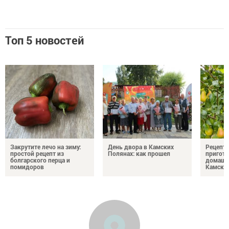
Топ 5 новостей
Закрутите лечо на зиму:
День двора в Камских
Рецепты
простой рецепт из
Полянах: как прошел
пригото
болгарского перца и
домашн
помидоров
Камски