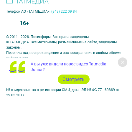
Телефон АО «ТАТМЕДИА»:
(843) 222 09 84
16+
© 2011 - 2026. Посинформ. Все права защищены.
© ТАТМЕДИА. Все материалы, размещенные на сайте, защищены
законом.
Перепечатка, воспроизведение и распространение в любом объеме
информации,
размещенной на сайте, возможна только с письменного согласия
А вы уже видели новое видео Tatmedia
редакций СМИ.
Junior?
При поддержке Республиканского агентства по печати и массовым
Cмотреть
коммуникациям.
Наименование СМИ: Посинформ
№ свидетельства о регистрации СМИ, дата: ЭЛ № ФС 77 - 69869 от
29.05.2017
выдано Федеральной службой по надзору в сфере связи,
информационных технологий и массовых коммуникаций
ФИО главного редактора: Халиуллина Надежда Михайловна
Адрес редакции: 423564, Российская Федерация, Республика
Татарстан, Нижнекамский район, пгт Камские Поляны, д. 1/18А,
помещение 102.