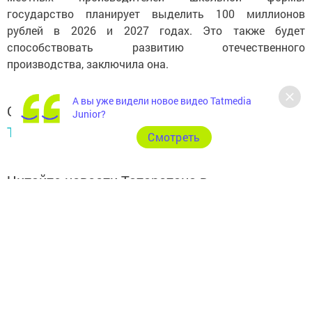
государство планирует выделить 100 миллионов
рублей в 2026 и 2027 годах. Это также будет
способствовать развитию отечественного
производства, заключила она.
А вы уже видели новое видео Tatmedia
Следите за самым важным и интересным в
Junior?
Telegram-канале
Татмедиа
Cмотреть
Читайте новости Татарстана в
национальном мессенджере MАХ:
https://max.ru/tatmedia
Подписывайтесь на наш
Telegram-канал
, а также
читайте нас
Вконтакте
,
Одноклассниках
,
«Дзен»
и
Макс