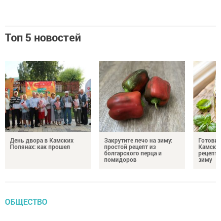
Топ 5 новостей
День двора в Камских
Закрутите лечо на зиму:
Готови
Полянах: как прошел
простой рецепт из
Камских
болгарского перца и
рецепты
помидоров
зиму
ОБЩЕСТВО