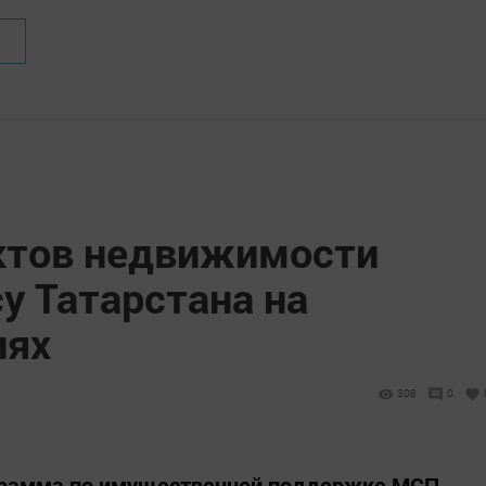
ктов недвижимости
у Татарстана на
иях
308
0
ограмма по имущественной поддержке МСП.