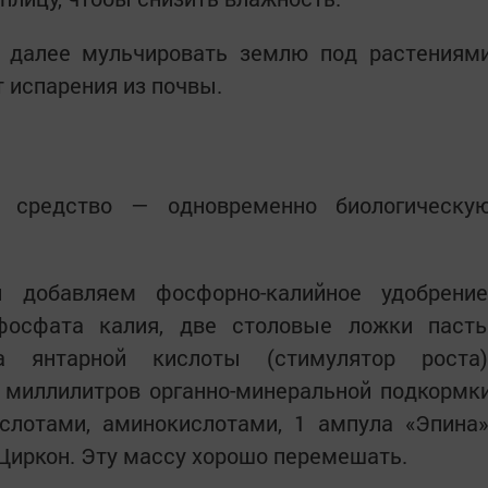
, далее мульчировать землю под растениям
т испарения из почвы.
е средство — одновременно биологическу
 добавляем фосфорно-калийное удобрение
фосфата калия, две столовые ложки паст
а янтарной кислоты (стимулятор роста)
0 миллилитров органно-минеральной подкормк
слотами, аминокислотами, 1 ампула «Эпина»
 Циркон. Эту массу хорошо перемешать.