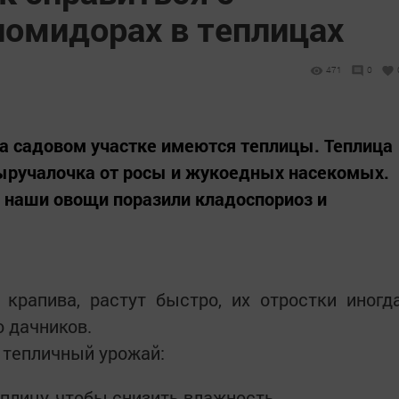
помидорах в теплицах
471
0
а садовом участке имеются теплицы. Теплица
выручалочка от росы и жукоедных насекомых.
— наши овощи поразили кладоспориоз и
 крапива, растут быстро, их отростки иногд
 дачников.
й тепличный урожай:
плицу, чтобы снизить влажность.