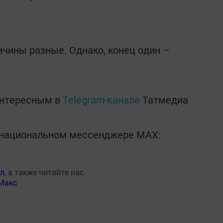
ичины разные. Однако, конец один –
интересным в
Telegram-канале
Татмедиа
в национальном мессенджере MАХ:
ал
, а также читайте нас
Макс