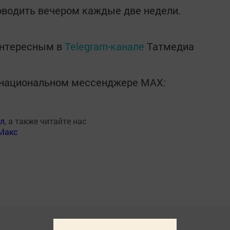
оводить вечером каждые две недели.
интересным в
Telegram-канале
Татмедиа
в национальном мессенджере MАХ:
ал
, а также читайте нас
Макс