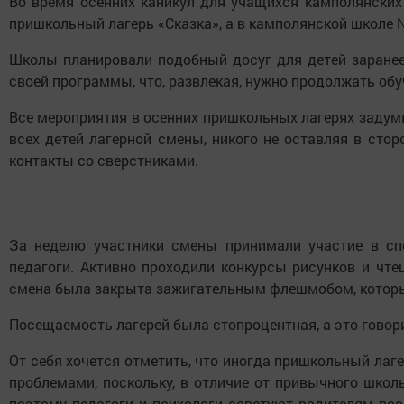
Во время осенних каникул для учащихся камполянских
пришкольный лагерь «Сказка», а в камполянской школе
Школы планировали подобный досуг для детей заранее 
своей программы, что, развлекая, нужно продолжать об
Все мероприятия в осенних пришкольных лагерях задум
всех детей лагерной смены, никого не оставляя в сто
контакты со сверстниками.
За неделю участники смены принимали участие в сп
педагоги. Активно проходили конкурсы рисунков и чте
смена была закрыта зажигательным флешмобом, который
Посещаемость лагерей была стопроцентная, а это говори
От себя хочется отметить, что иногда пришкольный ла
проблемами, поскольку, в отличие от привычного школ
поэтому педагоги и психологи советуют родителям во