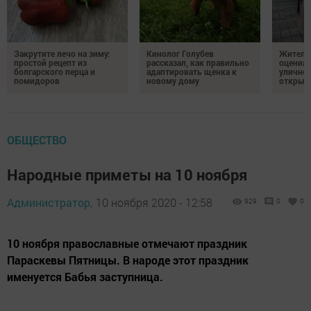
Закрутите лечо на зиму:
Кинолог Голубев
Жители
простой рецепт из
рассказал, как правильно
оценил
болгарского перца и
адаптировать щенка к
уличног
помидоров
новому дому
открыт
ОБЩЕСТВО
Народные приметы на 10 ноября
Администратор,
10 ноября 2020 - 12:58
929
0
0
10 ноября православные отмечают праздник
Параскевы Пятницы. В народе этот праздник
именуется Бабья заступница.