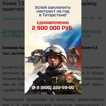
более 13,6 млрд рублей на поддержку
занятости
Администратор,
10 ноября 2020 - 14:13
936
0
0
Банками было выдано бизнесу республики более 6,4
тыс. льготных кредитов под 2%.
Более 6,4 тыс. предприятий Татарстана были выделены
льготные кредиты на поддержку занятости. В общем
объеме банки республики выдали 6 тыс. 461 заем более
чем на 13,6 млрд рублей. Об этом сообщает пресс-
служба Минэкономики РТ
Реализация программы по льготному кредитованию
под 2 %, для поддержки занятости, завершилась 1