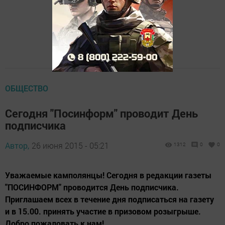
ОБЩЕСТВО
Сегодня "Посинформ" проводит День
подписчика
Автор,
26 июня 2015 - 05:21
1312
0
0
Уважаемые камполянцы! Сегодня в редакции газеты
"ПОСИНФОРМ" проводится День подписчика.
Приглашаем всех в течение дня подписаться на газету
и в 15.00. принять участие в призовом розыгрыше.
Добро пожаловать к нам!