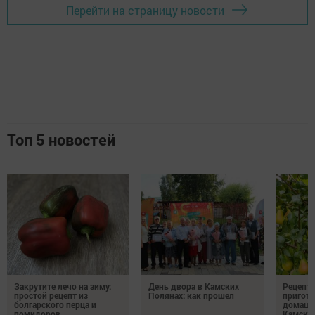
Перейти на страницу новости
Топ 5 новостей
Закрутите лечо на зиму:
День двора в Камских
Рецепты
простой рецепт из
Полянах: как прошел
пригото
болгарского перца и
домашн
помидоров
Камски