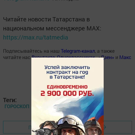
Читайте новости Татарстана в
национальном мессенджере MАХ:
https://max.ru/tatmedia
Подписывайтесь на наш
Telegram-канал
, а также
читайте нас
Вконтакте
,
Одноклассниках
,
«Дзен»
и
Макс
Теги:
ГОРОСКОП
Перейти на страницу новости