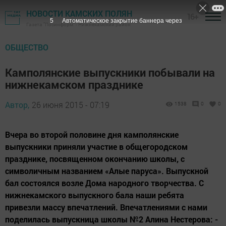
НОВОСТИ КАМСКИХ ПОЛЯН
16+
4
Автоматическое закрытие баннера через
Газета "Посинформ" - Нижнекамский район
ОБЩЕСТВО
Камполянские выпускники побывали на
нижнекамском празднике
Автор,
26 июня 2015 - 07:19
1538
0
0
Вчера во второй половине дня камполянские
выпускники приняли участие в общегородском
празднике, посвященном окончанию школы, с
символичным названием «Алые паруса». Выпускной
бал состоялся возле Дома народного творчества. С
нижнекамского выпускного бала наши ребята
привезли массу впечатлений. Впечатлениями с нами
поделилась выпускница школы №2 Алина Нестерова: -