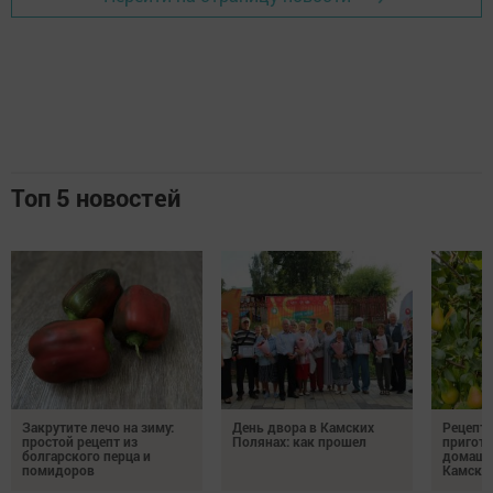
Топ 5 новостей
Закрутите лечо на зиму:
День двора в Камских
Рецепты
простой рецепт из
Полянах: как прошел
пригото
болгарского перца и
домашн
помидоров
Камски