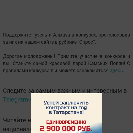
Поддержите Гузель и Алмаза в конкурсе, проголосовав
за них на нашем сайте в рубрике "Опрос".
Дорогие молодожены! Примите участие в конкурсе и
вы. Станьте самой красивой парой Камских Полян! С
правилами конкурса вы можете ознакомиться
здесь
.
Следите за самым важным и интересным в
Telegram-канале
Татмедиа
Читайте новости Татарстана в
национальном мессенджере MАХ: