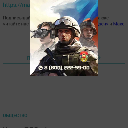
https://max.ru/tatmedia
Подписывайтесь на наш
Telegram-канал
, а также
читайте нас
Вконтакте
,
Одноклассниках
,
«Дзен»
и
Макс
Перейти на страницу новости
ОБЩЕСТВО