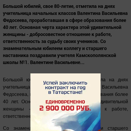
Большой юбилей, свое 80-летие, отметила на днях
учительница начальных классов Валентина Васильевна
Федосеева, проработавшая в сфере образования более
40 лет. Основная черта характера этой удивительной
женщины - добросовестное отношение к работе,
ответственность за судьбу своих учеников. Со
знаменательным юбилеем коллегу и старшего
наставника поздравили учителя Камскополянской
школы №1. Валентине Васильевне...
Большой юбилей, свое 80-летие, отметила на днях
учительница начальных классов Валентина Васильевна
Федосеева, проработавшая в сфере образования более
40 лет. Основная черта характера этой удивительной
женщины - добросовестное отношение к работе,
ответственность за судьбу своих учеников.
Со знаменательным юбилеем коллегу и старшего