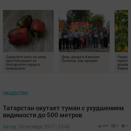
Закрутите лечо на зиму:
День двора в Камских
Рецепты
простой рецепт из
Полянах: как прошел
пригото
болгарского перца и
домашн
помидоров
Камски
ОБЩЕСТВО
Татарстан окутает туман с ухудшением
видимости до 500 метров
Автор,
16 октября 2017 - 13:40
885
0
0