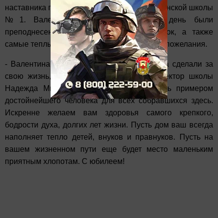
наставника поздравили учителя Камскополянской школы
№1. Валентине Васильевне в этот день были
преподнесены цветы и памятный подарок, а также
самые теплые и душевные поздравления и пожелания.
- Валентина Васильевна, вы столько добра сделали за
свою жизнь, - поздравила юбиляршу директор школы
Надежда Мичурина. - А сейчас являетесь примером
достойнейшего человека для всех собравшихся здесь.
Искренне желаем вам здоровья самого крепкого,
бодрости духа, долгих лет жизни. Пусть дом ваш всегда
наполняет тепло детей, внуков и правнуков. Пусть на
вашем жизненном пути еще будет место маленьким
приятным хлопотам. С юбилеем!