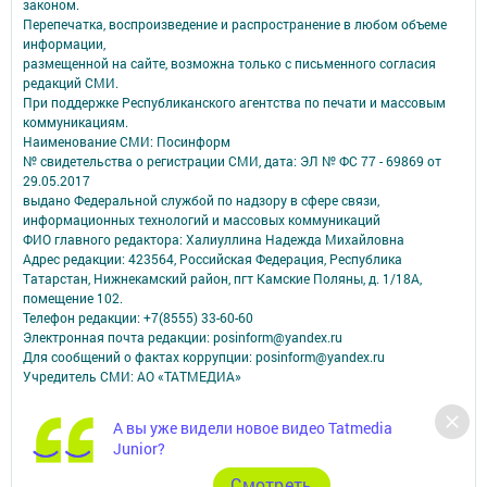
законом.
Перепечатка, воспроизведение и распространение в любом объеме
информации,
размещенной на сайте, возможна только с письменного согласия
редакций СМИ.
При поддержке Республиканского агентства по печати и массовым
коммуникациям.
Наименование СМИ: Посинформ
№ свидетельства о регистрации СМИ, дата: ЭЛ № ФС 77 - 69869 от
29.05.2017
выдано Федеральной службой по надзору в сфере связи,
информационных технологий и массовых коммуникаций
ФИО главного редактора: Халиуллина Надежда Михайловна
Адрес редакции: 423564, Российская Федерация, Республика
Татарстан, Нижнекамский район, пгт Камские Поляны, д. 1/18А,
помещение 102.
Телефон редакции: +7(8555) 33-60-60
Электронная почта редакции: posinform@yandex.ru
Для сообщений о фактах коррупции: posinform@yandex.ru
Учредитель СМИ: АО «ТАТМЕДИА»
Антикоррупционная политика
А вы уже видели новое видео Tatmedia
АО «ТАТМЕДИА» использует «cookie»
для персонализации сервисов и
Junior?
удобства пользователей сайтом.
Использование «cookie» можно отменить в настройках браузера.
Cмотреть