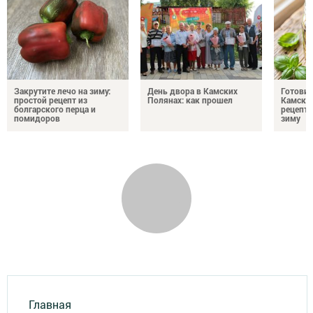
Закрутите лечо на зиму:
День двора в Камских
Готови
простой рецепт из
Полянах: как прошел
Камских
болгарского перца и
рецепты
помидоров
зиму
Главная