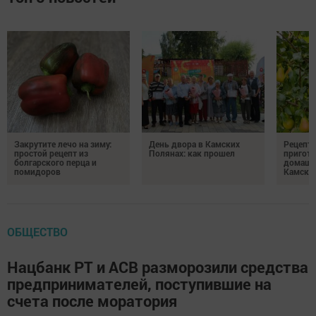
Закрутите лечо на зиму:
День двора в Камских
Рецепты
простой рецепт из
Полянах: как прошел
пригото
болгарского перца и
домашн
помидоров
Камски
ОБЩЕСТВО
Нацбанк РТ и АСВ разморозили средства
предпринимателей, поступившие на
счета после моратория