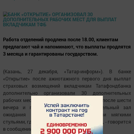
Работа отделений продлена после 18.00, клиентам
предлагают чай и напоминают, что выплаты продлятся
3 месяца и гарантированы государством.
(Казань, 27 декабря, «Татар-информ»). В банке
«Открытие» после ажиотажного первого дня выплат
страховых возмещений вкладчикам Татафондбанка
дополнительно организовали 30 дополнительных
рабочих мест, продлили работу отделений после шести
вечера и предоставили клиентам «отдельный зал
ожидания на 50 человек с удобными мягкими
стульями, где можно выпить чай или кофе», - говорится
в сообщении пресс-службы банка.