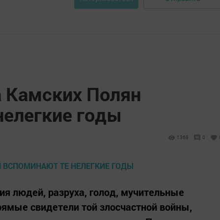
 Камских Полян
нелегкие годы
1369
0
ия людей, разруха, голод, мучительные
рямые свидетели той злосчастной войны,