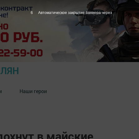
5
Автоматическое закрытие баннера через
ОЛЯН
м
Наши герои
охнут в майские