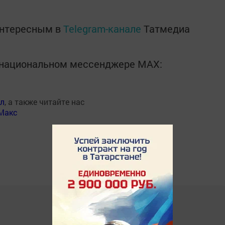
интересным в
Telegram-канале
Татмедиа
в национальном мессенджере MАХ:
ал
, а также читайте нас
Макс