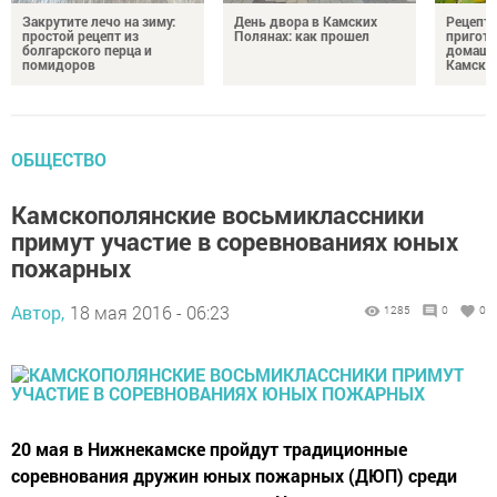
Закрутите лечо на зиму:
День двора в Камских
Рецепты
простой рецепт из
Полянах: как прошел
пригото
болгарского перца и
домашн
помидоров
Камски
ОБЩЕСТВО
Камскополянские восьмиклассники
примут участие в соревнованиях юных
пожарных
Автор,
18 мая 2016 - 06:23
1285
0
0
20 мая в Нижнекамске пройдут традиционные
соревнования дружин юных пожарных (ДЮП) среди