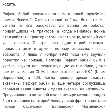
ходить.
Рафкат бабай рассказывал нам о своей службе во
время Великой Отечественной войны. Вот что мы
узнали из его рассказов: до войны он работал
прицепщиком на тракторе, а когда началась война,
стал работать трактористом, вместо отца, который уже
ушел воевать. Он три раза ездил в райвоенкомат,
просился идти в армию, но ему отказывали из-за
возраста. И лишь 7 ноября 1943 года ему вручили
повестку на призыв. Полгода Рафкат бабай был в
учебке, изучал все существующие автомобили, даже
все типы машин США, кроме этого и танк КВ-1 (Клим
Ворошилов) и Т-34. Когда пришло время сдавать
экзамены Рафкат бабай и, еще четыре сослуживца,
первыми взяли билеты и сдали экзамен на «отлично».
Проучившись в полковой школе четыре месяца, солдат
был отправлен на второй Белорусский фронт в составе
первой отдельной гвардейской Могилевской