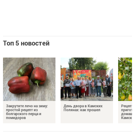
Топ 5 новостей
Закрутите лечо на зиму:
День двора в Камских
Рецепты
простой рецепт из
Полянах: как прошел
пригото
болгарского перца и
домашн
помидоров
Камски