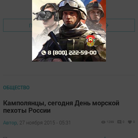
Перейти на страницу новости
ОБЩЕСТВО
Камполянцы, сегодня День морской
пехоты России
Автор,
27 ноября 2015 - 05:31
1299
0
0