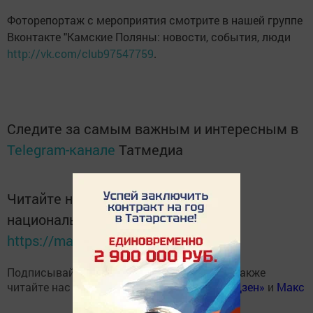
Фоторепортаж с мероприятия смотрите в нашей группе
Вконтакте "Камские Поляны: новости, события, люди
http://vk.com/club97547759
.
Следите за самым важным и интересным в
Telegram-канале
Татмедиа
Читайте новости Татарстана в
национальном мессенджере MАХ:
https://max.ru/tatmedia
Подписывайтесь на наш
Telegram-канал
, а также
читайте нас
Вконтакте
,
Одноклассниках
,
«Дзен»
и
Макс