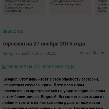
Закрутите лечо на зиму:
День двора в Камских
Рецепты
простой рецепт из
Полянах: как прошел
пригото
болгарского перца и
домашн
помидоров
Камски
ОБЩЕСТВО
Гороскоп на 27 ноября 2015 года
Автор,
27 ноября 2015 - 05:26
1028
0
0
Козерог. Этот день несет в себе опасность агрессии,
несчастных случаев, краж. В это время вам
нежелательно прогуливаться на улице поздно вечером
и, тем более, ночью. Водолей. Вы можете светиться от
любви и тратить на нее все силы души, а также свои
физические и материальные ресурсы. Наслаждайтесь