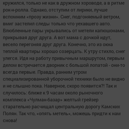
кружился, только не как в дружном хороводе, а в ритме
рок-н-ролла. Однако, отступим от лирики, лучше
вспомним «прозу жизни». Снег, подгоняемый ветром,
вмиг застелил следы только что уехавшего авто.
Влюбленные пары укрывались от метели капюшонами,
прикрывая друг друга. А вот мама с дочкой идут,
весело перегоняя друг друга. Конечно, это из окна
теплой квартиры хорошо созерцать. К утру стихло, снег
улегся. Идя на работу привычным маршрутом, первым
делом встречается дворник с большой лопатой - они-то
всегда первые. Правда, ранним утром
специализированной уборочной техники было не видно
и не слышно пока. Наверное, скоро появится?! Так и
случилось: ближе к 9 часам около рыночного
комплекса «Чулман-базар» желтый грейзер
старательно расчищал центральную дорогу Камских
Полян. Так что, «опять метель», можешь придти к нам
снова!