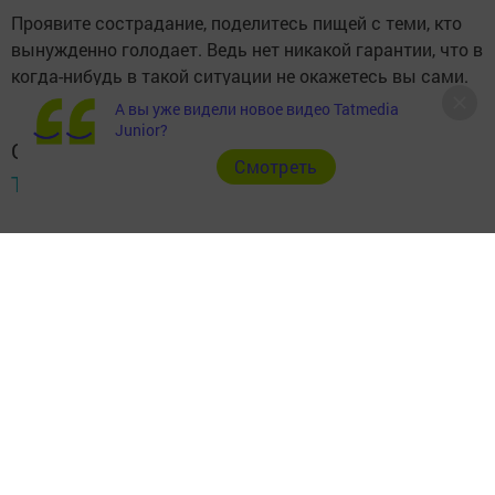
Проявите сострадание, поделитесь пищей с теми, кто
вынужденно голодает. Ведь нет никакой гарантии, что в
когда-нибудь в такой ситуации не окажетесь вы сами.
А вы уже видели новое видео Tatmedia
Junior?
Следите за самым важным и интересным в
Cмотреть
Telegram-канале
Татмедиа
Читайте новости Татарстана в
национальном мессенджере MАХ:
https://max.ru/tatmedia
Подписывайтесь на наш
Telegram-канал
, а также
читайте нас
Вконтакте
,
Одноклассниках
,
«Дзен»
и
Макс