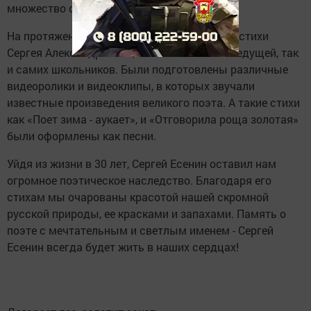
множество ответов.
На протяжении всего мероприятия звучали стихи
Сергея Александровича, как в исполнение ведущей, так
и самих школьников. Были подготовлены различные
видеоролики и видеоклипы, в которых звучали
известные произведения великого поэта. А такие стихи
как «Поет зима - аукает», и «Отговорила роща золотая»
были оформлены как песни.
Уйдя из жизни в 30 лет, Сергей Есенин оставил нам
огромное поэтическое наследство. Благодаря его
стихам мы очарованы красотой нашей скромной
русской природы, ее красками и запахами. Память о
поэте с мечтательным и светлым именем - Сергей
Есенин всегда будет жить в наших сердцах!