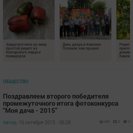
Закрутите лечо на зиму:
День двора в Камских
Рецепты
простой рецепт из
Полянах: как прошел
пригото
болгарского перца и
домашн
помидоров
Камски
ОБЩЕСТВО
Поздравляем второго победителя
промежуточного итога фотоконкурса
"Моя дача - 2015"
Автор,
16 октября 2015 - 06:28
885
0
0