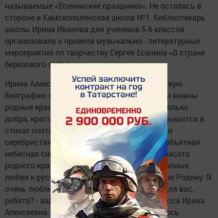
называемые «Есенинские праздники». Не осталась в
стороне и Камскополянская школа №1. Библиотекарь
школы Ирина Иванова для учеников 5-6 классов
организовала и провела музыкально - литературные
мероприятия по творчеству Сергея Есенина «В стране
березового ситца».
Ирина Алексеевна рассказала ребятам краткую
биографию поэта, и о том, как для него были важны
родные края, семья, родительский дом. - Сколько
добра, красоты, любви к родным местам слышится в
стихах поэта. И костер зори, и плеск волны, и
серебристая луна, и шелест тростника, и необъятная
небесная синь, и голубая гладь озер - вся красота
родного края с годами вылились в стихи, полные
любви к русской земле. Поэт писал «Я люблю Родину. Я
очень люблю Родину». А что такое Родина для вас,
ребята? - задала вопрос ученикам 5 «А» класса Ирина
Алексеевна. Тут же от школьников посыпалось