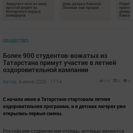
Закрутите лечо на зиму:
День двора в Камских
Рецепты
простой рецепт из
Полянах: как прошел
пригото
болгарского перца и
домашн
помидоров
Камски
ОБЩЕСТВО
Более 900 студентов-вожатых из
Татарстана примут участие в летней
оздоровительной кампании
Автор,
4 июня 2026 - 17:14
213
0
0
С начала июня в Татарстане стартовала летняя
оздоровительная программа, и в детских лагерях уже
открылись первые смены.
Российские студенческие отряды, которые являются