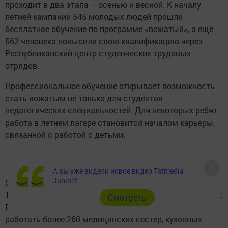
проходит в два этапа – осенью и весной. К началу
летней кампании 545 молодых людей прошли
бесплатное обучение по программе «вожатый», а еще
562 человека повысили свою квалификацию через
Республиканский центр студенческих трудовых
отрядов.
Профессиональное обучение открывает возможность
стать вожатым не только для студентов
педагогических специальностей. Для некоторых ребят
работа в летнем лагере становится началом карьеры,
связанной с работой с детьми.
А вы уже видели новое видео Tatmedia
Junior?
Организаторы также сообщили, что студотряды
Татарстана участвуют в подготовке не только вожатых.
Cмотреть
В течение четырех летних смен в лагерях будут
работать более 260 медицинских сестер, кухонных