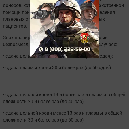
доноров, который необходим для оказания экстренной
помощи при чрезвычайных ситуациях, проведения
плановых операций и лечения тяжелобольных
пациентов.
Знак планируется вручать гражданам, которые
безвозмездно сдавали кровь в следующих случаях:
• сдача цельной крови 20 и более раз (до 40 сдач);
• сдача плазмы крови 30 и более раз (до 60 сдач);
• сдача цельной крови 13 и более раз и плазмы в общей
сложности 20 и более раз (до 40 раз);
• сдача цельной крови менее 13 раз и плазмы в общей
сложности 30 и более раз (до 60 раз).