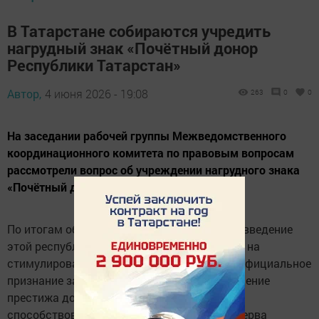
В Татарстане собираются учредить
нагрудный знак «Почётный донор
Республики Татарстан»
Автор,
4 июня 2026 - 19:08
263
0
0
На заседании рабочей группы Межведомственного
координационного комитета по правовым вопросам
рассмотрели вопрос об учреждении нагрудного знака
«Почётный донор Республики Татарстан».
По итогам обсуждения было отмечено, что введение
этой республиканской награды направлено на
стимулирование регулярного донорства и официальное
признание заслуг перед обществом. Повышение
престижа донорской деятельности должно
способствовать укреплению кадрового резерва