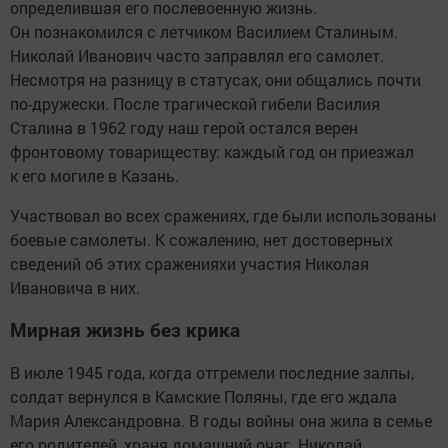
определившая его послевоенную жизнь.
Он познакомился с летчиком Василием Сталиным.
Николай Иванович часто заправлял его самолет.
Несмотря на разницу в статусах, они общались почти
по-дружески. После трагической гибели Василия
Сталина в 1962 году наш герой остался верен
фронтовому товариществу: каждый год он приезжал
к его могиле в Казань.
Участвовал во всех сражениях, где были использованы
боевые самолеты. К сожалению, нет достоверных
сведений об этих сраженияхи участия Николая
Ивановича в них.
Мирная жизнь без крика
В июле 1945 года, когда отгремели последние залпы,
солдат вернулся в Камские Поляны, где его ждала
Мария Александровна. В годы войны она жила в семье
его родителей, храня домашний очаг. Николай