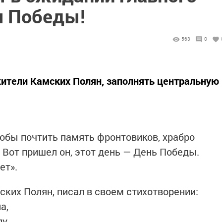
я Победы!
563
0
жители Камских Полян, заполнять центральную
чтобы почтить память фронтовиков, храбро
 Вот пришел он, этот день — День Победы.
ет».
ских Полян, писал в своем стихотворении:
а,
у.