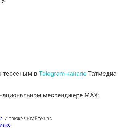
интересным в
Telegram-канале
Татмедиа
в национальном мессенджере MАХ:
ал
, а также читайте нас
Макс