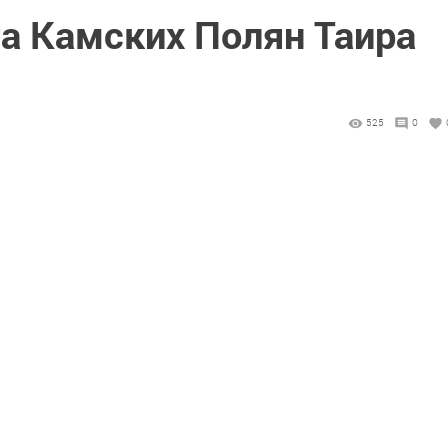
та Камских Полян Таира
525
0