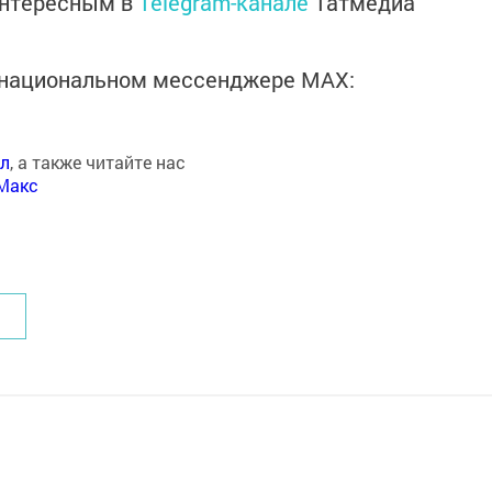
интересным в
Telegram-канале
Татмедиа
в национальном мессенджере MАХ:
ал
, а также читайте нас
Макс