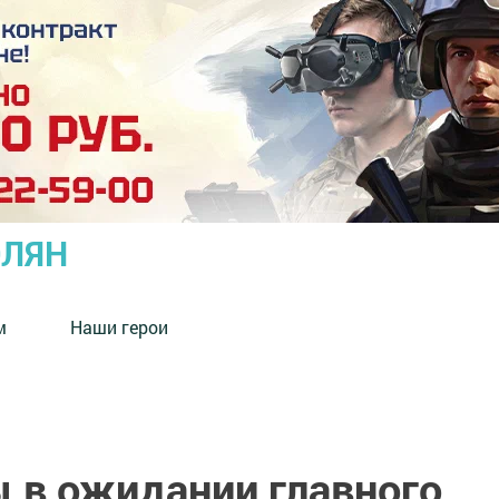
ОЛЯН
м
Наши герои
 в ожидании главного