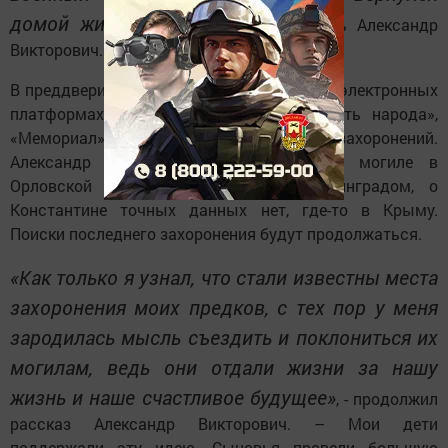
домой живым»
, - начал рассказывать Александр
Викторович.
В преддверии Дня Победы племянница на электронных
платформах «Бессмертный полк», «Память народа»,
«Мемориал» нашла данные о местах захоронений.
Александр был захоронен в братской могиле в
Орловской области, Николай под Ленинградом, о
Константине точных данных нет, где-то в Крыму.
Поиски последнего захоронения будут продолжаться.
«Как только я узнал, что стали известны места
захоронения моих предков, с тех пор у меня
зародилась мысль съездить и поклониться их
могилам, ведь они отдали жизни за нашу
жизнь и наше счастливое будущее»
, - продолжил
рассказ Александр Викторович. – Мои дети
поддержали эту идею. Сыновья провели большую