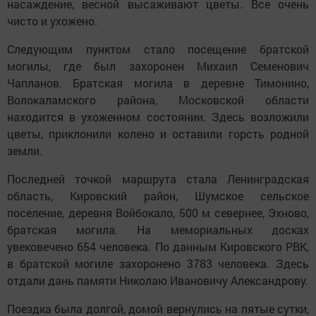
насаждение, весной высаживают цветы. Все очень
чисто и ухожено.
Следующим пунктом стало посещение братской
могилы, где был захоронен Михаил Семенович
Чапланов. Братская могила в деревне Тимонино,
Волокаламского района, Московской области
находится в ухоженном состоянии. Здесь возложили
цветы, приклонили колено и оставили горсть родной
земли.
Последней точкой маршрута стала Ленинградская
область, Кировский район, Шумское сельское
поселение, деревня Войбокало, 500 м севернее, Эхново,
братская могила. На мемориальных досках
увековечено 654 человека. По данным Кировского РВК,
в братской могиле захоронено 3783 человека. Здесь
отдали дань памяти Николаю Ивановичу Александрову.
Поездка была долгой, домой вернулись на пятые сутки,