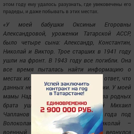
этом году ему удалось разузнать, где увековечены его
прадеды, и даже побывать в этих местах.
«У моей бабушки Оксиньи Егоровны
Александровой, уроженки Татарской АССР,
было четыре сына: Александр, Константин,
Николай и Виктор. Трое старших в 1941 году
ушли на фронт. В 1943 году все погибли. Она
все время пыталась найти информацию о
местах их захоронения, но получала ответ, что
данных нет. Так и умерла в неведении. У моей
мамы Надежды Семеновны тоже два родных
брата ушли на фронт. Старший Михаил
Чапланов погиб в декабре 1941 года под
Волоколамском, а младший Николай –
военный летчик был ранен, но вернулся