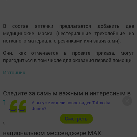
В состав аптечки предлагается добавить две
медицинские маски (нестерильные трехслойные из
нетканого материала с резинками или завязками).
Они, как отмечается в проекте приказа, могут
пригодиться в том числе для оказания первой помощи.
Источник
Следите за самым важным и интересным в
Telegram-канале
Татмедиа
А вы уже видели новое видео Tatmedia
Junior?
Cмотреть
Читайте новости Татарстана в
национальном мессенджере MАХ: