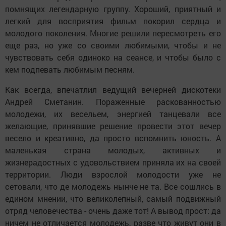
помнящих легендарную группу. Хороший, приятный и
легкий для восприятия фильм покорил сердца и
молодого поколения. Многие решили пересмотреть его
еще раз, но уже со своими любимыми, чтобы и не
чувствовать себя одиноко на сеансе, и чтобы было с
кем подпевать любимым песням.
Как всегда, впечатлил ведущий вечерней дискотеки
Андрей Сметанин. Пораженные раскованностью
молодежи, их весельем, энергией танцевали все
желающие, принявшие решение провести этот вечер
весело и креативно, да просто вспомнить юность. А
маленькая страна молодых, активных и
жизнерадостных с удовольствием приняла их на своей
территории. Люди взрослой молодости уже не
сетовали, что де молодежь нынче не та. Все сошлись в
едином мнении, что великолепный, самый подвижный
отряд человечества - очень даже тот! А вывод прост: да
ничем не отличается молодежь, разве что живут они в