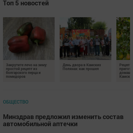
Топ 5 новостей
Закрутите лечо на зиму:
День двора в Камских
Рецепты
простой рецепт из
Полянах: как прошел
пригото
болгарского перца и
домашн
помидоров
Камски
ОБЩЕСТВО
Минздрав предложил изменить состав
автомобильной аптечки