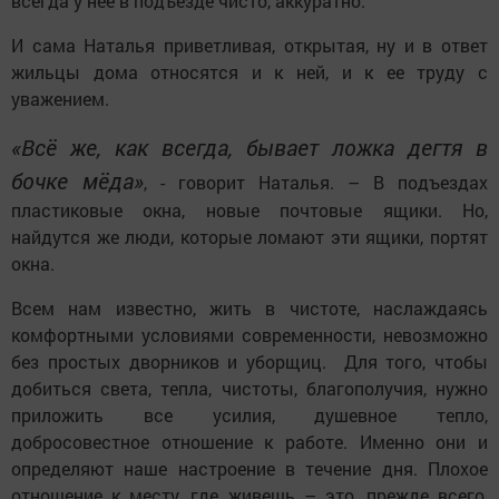
всегда у неё в подъезде чисто, аккуратно.
И сама Наталья приветливая, открытая, ну и в ответ
жильцы дома относятся и к ней, и к ее труду с
уважением.
«Всё же, как всегда, бывает ложка дегтя в
бочке мёда»
, - говорит Наталья. – В подъездах
пластиковые окна, новые почтовые ящики. Но,
найдутся же люди, которые ломают эти ящики, портят
окна.
Всем нам известно, жить в чистоте, наслаждаясь
комфортными условиями современности, невозможно
без простых дворников и уборщиц. Для того, чтобы
добиться света, тепла, чистоты, благополучия, нужно
приложить все усилия, душевное тепло,
добросовестное отношение к работе. Именно они и
определяют наше настроение в течение дня. Плохое
отношение к месту, где живешь – это, прежде всего,