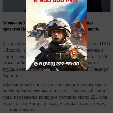
Заявки на X конкурс социальных и культурных
проектов ПАО «Лукойл» принимаются до 31 июля.
X конкурс социальных и культурных проектов ПАО
«Лукойл» объявлен в Татарстане. Его грантовый
фонд в текущем году составляет 25 млн рублей. Об
этом сообщила на брифинге в Казани министр
труда, занятости и социальной защиты РТ Эльмира
Зарипова.
«Это мощный проект по финансовой поддержке и
числу представленных проектов. Грантовый фонд за
годы проведения конкурса составил около 221 млн
рублей. Это мощный вклад в социальную сферу»,
— отметила она.