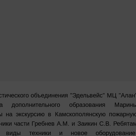
стического объединения "Эдельвейс" МЦ "Алан
га дополнительного образования Марин
 на экскурсию в Камскополянскую пожарну
ники части Гребнев А.М. и Заикин С.В. Ребята
е виды техники и новое оборудование