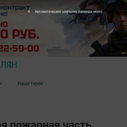
5
Автоматическое закрытие баннера через
ОЛЯН
м
Наши герои
я пожарная часть