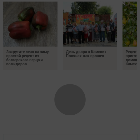
Закрутите лечо на зиму:
День двора в Камских
Рецепты
простой рецепт из
Полянах: как прошел
пригото
болгарского перца и
домашн
помидоров
Камски