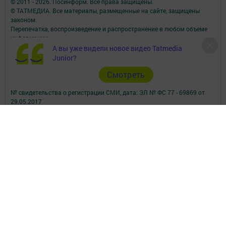
© 2011 - 2026. Посинформ. Все права защищены.
© ТАТМЕДИА. Все материалы, размещенные на сайте, защищены
законом.
Перепечатка, воспроизведение и распространение в любом объеме
информации,
размещенной на сайте, возможна только с письменного согласия
А вы уже видели новое видео Tatmedia
редакций СМИ.
Junior?
При поддержке Республиканского агентства по печати и массовым
Cмотреть
коммуникациям.
Наименование СМИ: Посинформ
№ свидетельства о регистрации СМИ, дата: ЭЛ № ФС 77 - 69869 от
29.05.2017
выдано Федеральной службой по надзору в сфере связи,
информационных технологий и массовых коммуникаций
ФИО главного редактора: Халиуллина Надежда Михайловна
Адрес редакции: 423564, Российская Федерация, Республика
Татарстан, Нижнекамский район, пгт Камские Поляны, д. 1/18А,
помещение 102.
Телефон редакции: +7(8555) 33-60-60
Электронная почта редакции: posinform@yandex.ru
Для сообщений о фактах коррупции: posinform@yandex.ru
Учредитель СМИ: АО «ТАТМЕДИА»
Антикоррупционная политика
АО «ТАТМЕДИА» использует «cookie»
для персонализации сервисов и