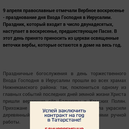
9 апреля православные отмечали Вербное воскресенье
- празднование дня Входа Господня в Иерусалим.
Праздник, который входит в число двунадесятых,
наступает в воскресенье, предшествующее Пасхе. В
этот день принято приносить из церкви освященные
веточки вербы, которые остаются в доме на весь год.
Праздничные богослужения в день торжественного
Входа Господня в Иерусалим прошли во всех храмах
Нижнекамского района: так, поклониться одному из
главных событий последних дней земной жизни Христа
пришли верующие сёл Балчиклы и Камских Полян.
Прихожане храма свв. апп. Петра и Павла украсили
деревянный храм цветочными композициями ручной
работы.