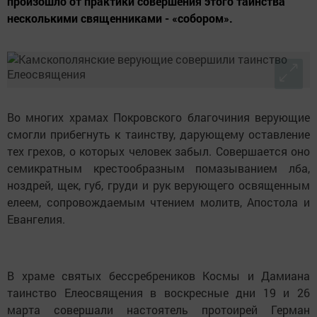
произошло от практики совершения этого таинства
несколькими священниками - «собором».
Во многих храмах Покровского благочиния верующие
смогли прибегнуть к таинству, дарующему оставление
тех грехов, о которых человек забыл. Совершается оно
семикратным крестообразным помазыванием лба,
ноздрей, щек, губ, груди и рук верующего освященным
елеем, сопровождаемым чтением молитв, Апостола и
Евангелия.
В храме святых бессребреников Космы и Дамиана
таинство Елеосвящения в воскресные дни 19 и 26
марта совершали настоятель протоирей Герман