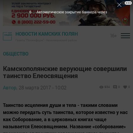
5
Автоматическое закрытие баннера через
НОВОСТИ КАМСКИХ ПОЛЯН
16+
Газета "Посинформ" - Нижнекамский район
ОБЩЕСТВО
Камскополянские верующие совершили
таинство Елеосвящения
Автор,
28 марта 2017 - 10:02
934
0
0
Таинство исцеления души и тела - такими словами
можно передать суть таинства, которое известно у нас
как Соборование, а в церковных книгах чаще
называется Елеосвящением. Название «соборование»