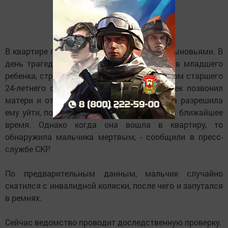
В квартире проживала женщина с двумя сыновьями. В
день трагедии она ушла на работу, оставив младшего
ребенка, страдающего ДЦП, под присмотром старшего
24-летнего сына. Вечером молодой человек позвонил
матери и отпросился к друзьям. Женщина разрешила
ему уйти, поскольку должна была прийти в ближайшее
время. Однако когда она вошла в квартиру, то
обнаружила мальчика мертвым, - сообщили в пресс-
службе СКР.
По предварительным данным, мальчик случайно
скатился с инвалидной коляски, после чего и запутался
в ремнях.
Сейчас ведомство проводит доследственную проверку.