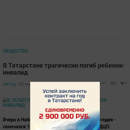
ОБЩЕСТВО
В Татарстане трагически погиб ребенок-
инвалид
Автор,
28 марта 2017 - 06:30
917
0
0
Вчера в Набережных Челнах произошла трагедия -
скончался 12-летний мальчик с диагнозом ДЦП.