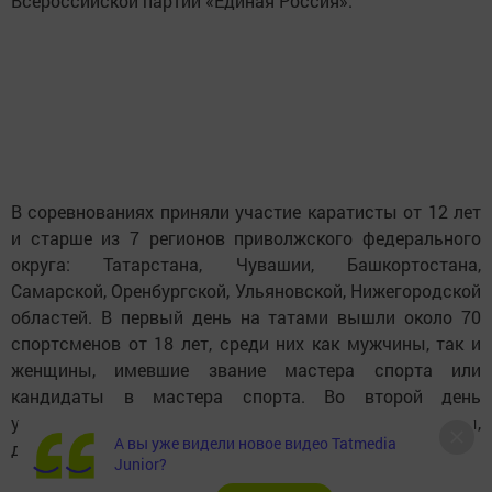
Всероссийской партии «Единая Россия».
В соревнованиях приняли участие каратисты от 12 лет
и старше из 7 регионов приволжского федерального
округа: Татарстана, Чувашии, Башкортостана,
Самарской, Оренбургской, Ульяновской, Нижегородской
областей. В первый день на татами вышли около 70
спортсменов от 18 лет, среди них как мужчины, так и
женщины, имевшие звание мастера спорта или
кандидаты в мастера спорта. Во второй день
участниками поединков стали молодых каратисты,
А вы уже видели новое видео Tatmedia
девчонки и мальшишки, с 12 до 18 лет.
Junior?