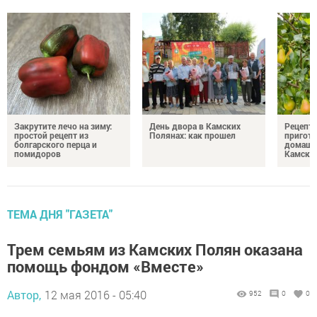
Закрутите лечо на зиму:
День двора в Камских
Рецепты
простой рецепт из
Полянах: как прошел
пригото
болгарского перца и
домашн
помидоров
Камски
ТЕМА ДНЯ "ГАЗЕТА"
Трем семьям из Камских Полян оказана
помощь фондом «Вместе»
Автор,
12 мая 2016 - 05:40
952
0
0