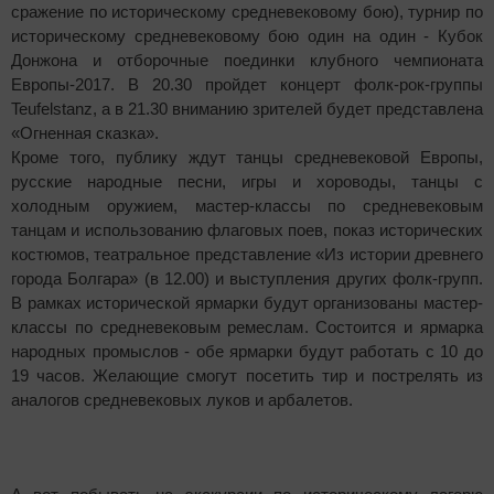
сражение по историческому средневековому бою), турнир по
историческому средневековому бою один на один - Кубок
Донжона и отборочные поединки клубного чемпионата
Европы-2017. В 20.30 пройдет концерт фолк-рок-группы
Teufelstanz, а в 21.30 вниманию зрителей будет представлена
«Огненная сказка».
Кроме того, публику ждут танцы средневековой Европы,
русские народные песни, игры и хороводы, танцы с
холодным оружием, мастер-классы по средневековым
танцам и использованию флаговых поев, показ исторических
костюмов, театральное представление «Из истории древнего
города Болгара» (в 12.00) и выступления других фолк-групп.
В рамках исторической ярмарки будут организованы мастер-
классы по средневековым ремеслам. Состоится и ярмарка
народных промыслов - обе ярмарки будут работать с 10 до
19 часов. Желающие смогут посетить тир и пострелять из
аналогов средневековых луков и арбалетов.