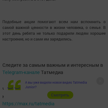
Подобные акции помогают всем нам вспомнить о
самой важной ценности в жизни человека, о семье. В
этот день ребята не только подарили людям хорошее
настроение, но и сами им зарядились.
Следите за самым важным и интересным в
Telegram-канале
Татмедиа
А вы уже видели новое видео Tatmedia
Junior?
Читайте новости Татарстана в
Cмотреть
национальном мессенджере MАХ:
https://max.ru/tatmedia