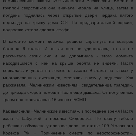
семиклассницы школы №9 Анастасии Алексеевой. Вместе с
группой сверстников она вначале играла на улице, затем в
полдень поднялась через открытые двери чердака пятого
подъезда на крышу дома С-8. По предварительной версии,
подростки хотели сделать селфи.
В какой-то момент девочка решила спрыгнуть на козырек
балкона 9 этажа. И то ли она не удержалась, то ли не
рассчитала своих сил и не допрыгнула - этого момента
находившиеся с ней на крыше ребята не видели. Настя
сорвалась и упала на землю с высоты 9 этажа на глазах у
многочисленных очевидцев, стоявших внизу у подъезда. Как
рассказала «Челнинским известиям» свидетельница трагедии,
до приезда скорой помощи Настя еще дышала. От полученных
травм она скончалась в 16 часов в БСМП.
Как выяснили «Челнинские известия», в последнее время Настя
жила с бабушкой в поселке Сидоровка. По факту гибели
ребенка возбуждено уголовное дело по статье 109 Уголовного
Кодекса РФ « Причинение смерти по неосторожности».