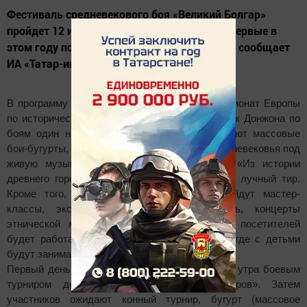
Фестиваль средневекового боя «Великий Болгар»
пройдет 12 и 13 августа в Татарстане. Он впервые в
этом году получил статус международного, сообщает
ИА «Татар-информ».
В программу фестиваля вошли клубный чемпионат Европы
по историческому средневековому бою и Кубок Донжона по
боям один на один. Также участников ожидают массовые
бои-бугурты, конный турнир, танцы эпохи средневековья под
живую музыку, театральное представление «Из истории
древнего города Болгара», боевые машины и лучный тир.
Кроме того, на площадках фестиваля пройдут мастер-
классы, экскурсии в исторический лагерь, концерты
этнической музыки. Для самых маленьких посетителей
будет работать средневековый детский мир, где с детьми
будут заниматься аниматоры.
Первый день фестиваля откроется в 10 часов утра боевым
турниром десять на десять «Битва дворов». Затем
участников ожидают конный турнир, бугурт (массовое