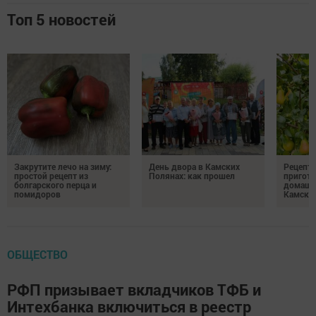
Топ 5 новостей
Закрутите лечо на зиму:
День двора в Камских
Рецепты
простой рецепт из
Полянах: как прошел
пригото
болгарского перца и
домашн
помидоров
Камски
ОБЩЕСТВО
РФП призывает вкладчиков ТФБ и
Интехбанка включиться в реестр