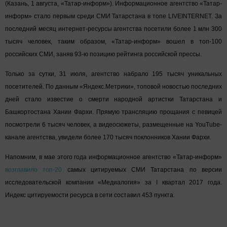
(Казань, 1 августа, «Татар-информ»). Информационное агентство «Татар-
информ» стало первым среди СМИ Татарстана в топе LIVEINTERNET. За
последний месяц интернет-ресурсы агентства посетили более 1 млн 300
тысяч человек, таким образом, «Татар-информ» вошел в топ-100
российских СМИ, заняв 93-ю позицию рейтинга российской прессы.
Только за сутки, 31 июля, агентство набрало 195 тысяч уникальных
посетителей. По данным «Яндекс.Метрики», топовой новостью последних
дней стало известие о смерти народной артистки Татарстана и
Башкортостана Хании Фархи. Прямую трансляцию прощания с певицей
посмотрели 6 тысяч человек, а видеосюжеты, размещенные на YouTube-
канале агентства, увидели более 170 тысяч поклонников Хании Фархи.
Напомним, в мае этого года информационное агентство «Татар-информ»
возглавило топ-20
самых цитируемых СМИ Татарстана по версии
исследовательской компании «Медиалогия» за I квартал 2017 года.
Индекс цитируемости ресурса в сети составил 453 пункта.