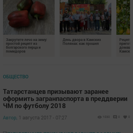
Закрутите лечо на зиму:
День двора в Камских
Рецепты
простой рецепт из
Полянах: как прошел
пригото
болгарского перца и
домашн
помидоров
Камски
ОБЩЕСТВО
Татарстанцев призывают заранее
оформить загранпаспорта в преддверии
ЧМ по футболу 2018
Автор,
1 августа 2017 - 07:27
1030
0
0