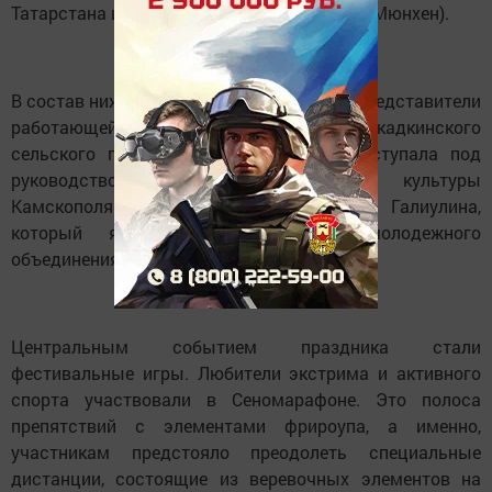
Татарстана и одна команда из Германии (г.Мюнхен).
В состав нижнекамской команды вошли представители
работающей и сельской молодежи Краснокадкинского
сельского поселения НМР. Команда выступала под
руководством учителя физической культуры
Камскополянской школы №1 Ильназа Галиулина,
который является председателем молодежного
объединения Нижнекамского района.
Центральным событием праздника стали
фестивальные игры. Любители экстрима и активного
спорта участвовали в Сеномарафоне. Это полоса
препятствий с элементами фрироупа, а именно,
участникам предстояло преодолеть специальные
дистанции, состоящие из веревочных элементов на