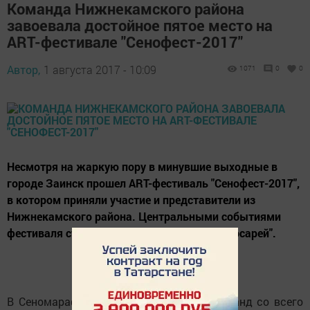
Команда Нижнекамского района
завоевала достойное пятое место на
ART-фестивале "Сенофест-2017"
Автор,
1 августа 2017 - 10:09
1071
0
0
Несмотря на жаркую пору в минувшие выходные в
городе Заинск прошел ART-фестиваль "Сенофест-2017",
в котором приняли участие и представители из
Нижнекамского района. Центральными событиями
фестиваля стали "Сеномарафон" и "Битва косарей".
В Сеномарафоне приняли участие 16 команд со всего