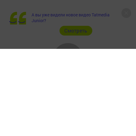
А вы уже видели новое видео Tatmedia
Junior?
Cмотреть
Главная
Фотогалереи
Рекламодателям