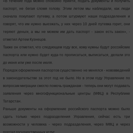
«В течение года можно спокойно прийти, подать документы и получить
паспорт, не бегая сломя голову. Этим летом мы наблюдали, как люди
сначала покупают путевку, а потом штурмуют наши подразделения и
говорят, что им нужно выезжать, у них через 10 дней путевка горит, они
теряют деньги, а мы не можем им дать паспорт - закон есть закон», -
отметил Артем Кузнецов.
Также он отметил, что следующем году все, кому нужны будут российские
паспорта или нужно будет куда-то прописаться, выписаться, делали это
до июня или уже после июля.
Порядок оформления паспортов существенно не менялся - нововведений
в законодательстве за этот год не было. Но в этом году Управление по
вопросам миграции смогло помочь гражданам - теперь они могут подавать
заявления через многофункциональные центры (МФЦ) в Республике
Татарстан.
Раньше документы на оформление российского паспорта можно было
сдать только через подразделения Управления, сейчас есть три
возможности у человека - через подразделения, через МФЦ и через
портал государственных услуг.