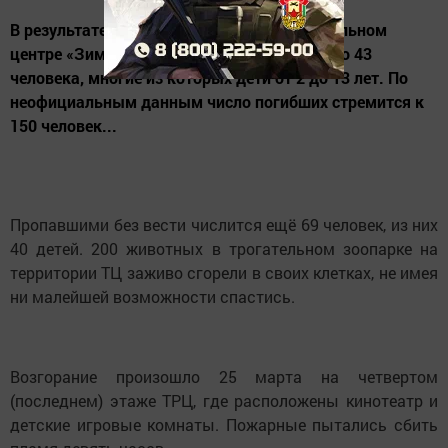
В результате пожара в торгово-развлекательном
центре «Зимняя вишня» в Кемерово погибло 43
человека, многие из которых дети от 2 до 13 лет. По
неофициальным данным число погибших стремится к
150 человек...
Пропавшими без вести числится ещё 69 человек, из них
40 детей. 200 животных в трогательном зоопарке на
территории ТЦ заживо сгорели в своих клетках, не имея
ни малейшей возможности спастись.
Возгорание произошло 25 марта на четвертом
(последнем) этаже ТРЦ, где расположены кинотеатр и
детские игровые комнаты. Пожарные пытались сбить