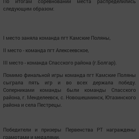
По итогам соревнований места распределились
следующим образом:
I место заняла команда пгт Камские Поляны,
II место - команда пгт Алексеевское,
III место - команда Спасского района (г.Болгар).
Помимо финальной игры команда пгт Камские Поляны
сыграла пять игр и во всех держала победу.
Соперниками команды были команды Спасского
района, г. Менделеевск, с. Новошешминск, Ютазинского
района и села Пестрецы.
Победители и призеры Первенства РТ награждены
грамотами и медалями.