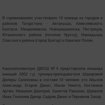
В соревнованиях участвовало 10 команд из городов и
районов Татарстана - Актаныша, Алексеевского,
Балтаси, Менделеевска, Новошешминска, Пестрецов,
Ютазинского района (поселок Уруссу), Мамадыша,
Спасского района (город Болгар) и Камских Полян.
Камскополянскую ДЮСШ №5 представляла команда
юношей 2002 г.р. тренера-преподавателя Шакировой
Диляры Салиховны в составе 10 человек: это Абызов
Александр, Егоров Денис, Ильин Никита, Костенков
Артем, Мишакин Дмитрий, Хамитов Рамазан, Шувалов
Иван, Гилязиев Динар, Садрев Денис и Перменов Захар.