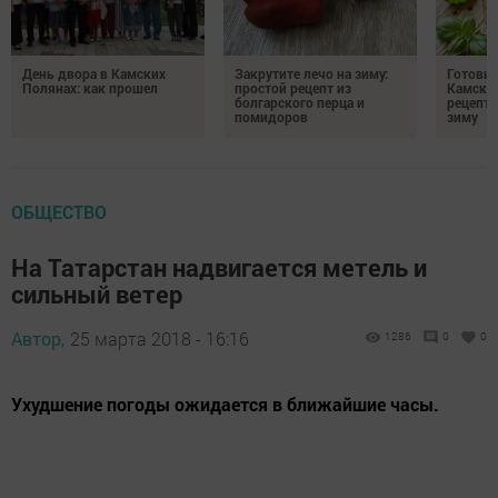
День двора в Камских
Закрутите лечо на зиму:
Готови
Полянах: как прошел
простой рецепт из
Камских
болгарского перца и
рецепты
помидоров
зиму
ОБЩЕСТВО
На Татарстан надвигается метель и
сильный ветер
Автор,
25 марта 2018 - 16:16
1286
0
0
Ухудшение погоды ожидается в ближайшие часы.