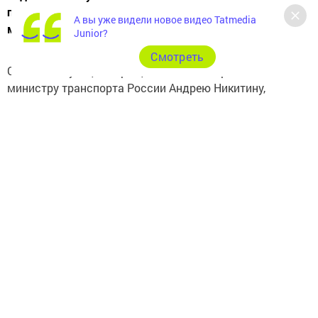
парковками общего пользования в течение первых 20
А вы уже видели новое видео Tatmedia
минут.
Junior?
Cмотреть
Соответствующее обращение было направлено
министру транспорта России Андрею Никитину,
сообщает «
РИА Новости
».
Инициатива предполагает, что если автомобиль
покидает парковочное место в течение установленного
времени, то плата за парковку и возможные штрафы
за неоплату не взимаются. Если же стоянка
продолжается дольше, то оплата производится
по действующим правилам региона или
муниципалитета.
Депутаты подчеркивают, что правила использования