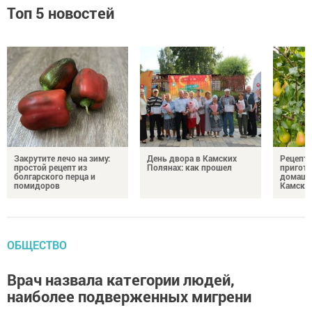
Топ 5 новостей
Закрутите лечо на зиму:
День двора в Камских
Рецепты
простой рецепт из
Полянах: как прошел
пригото
болгарского перца и
домашн
помидоров
Камски
ОБЩЕСТВО
Врач назвала категории людей,
наиболее подверженных мигрени