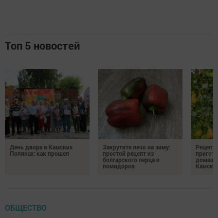
Топ 5 новостей
День двора в Камских
Закрутите лечо на зиму:
Рецепты
Полянах: как прошел
простой рецепт из
пригото
болгарского перца и
домашн
помидоров
Камски
ОБЩЕСТВО