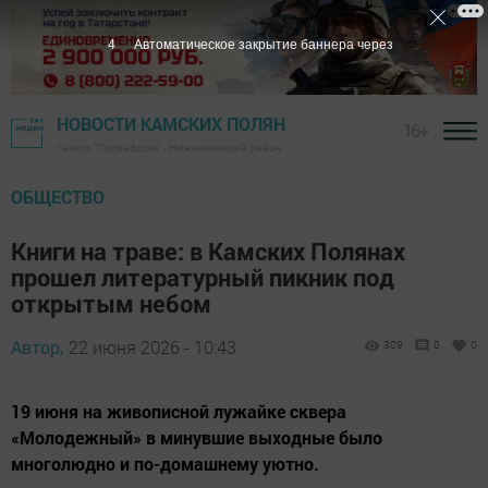
3
Автоматическое закрытие баннера через
НОВОСТИ КАМСКИХ ПОЛЯН
16+
Газета "Посинформ" - Нижнекамский район
ОБЩЕСТВО
Книги на траве: в Камских Полянах
прошел литературный пикник под
открытым небом
Автор,
22 июня 2026 - 10:43
309
0
0
19 июня на живописной лужайке сквера
«Молодежный» в минувшие выходные было
многолюдно и по-домашнему уютно.