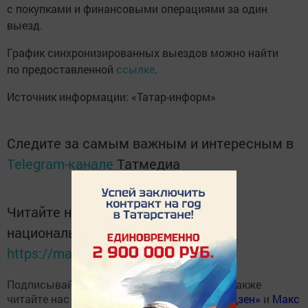
с покупками и финансовыми операциями за один
выезд.
График синхронизированных выездов можно найти
по предоставленной
ссылке
.
Источник информации: «Татар-информ»
Следите за самым важным и интересным в
Telegram-канале
Татмедиа
Читайте новости Татарстана в
национальном мессенджере MАХ:
https://max.ru/tatmedia
Подписывайтесь на наш
Telegram-канал
, а также
читайте нас
Вконтакте
,
Одноклассниках
,
«Дзен»
и
Макс