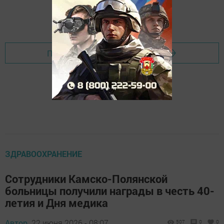
Перейти на страницу новости
ЗДРАВООХРАНЕНИЕ
Сотрудники Камско-Полянской
больницы получили награды в честь 40-
летия и Дня медика
Автор,
22 июня 2026 - 08:07
507
0
0