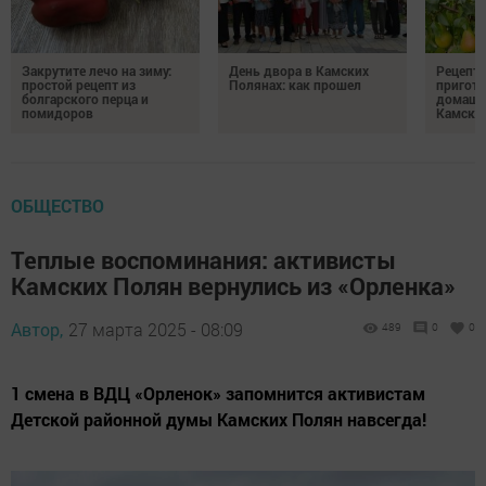
Закрутите лечо на зиму:
День двора в Камских
Рецепты
простой рецепт из
Полянах: как прошел
пригото
болгарского перца и
домашн
помидоров
Камски
ОБЩЕСТВО
Теплые воспоминания: активисты
Камских Полян вернулись из «Орленка»
Автор,
27 марта 2025 - 08:09
489
0
0
1 смена в ВДЦ «Орленок» запомнится активистам
Детской районной думы Камских Полян навсегда!