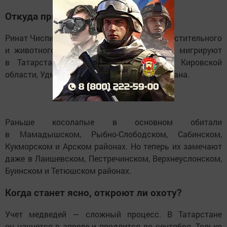
Откуда приходят медведи?
Ринат Чиспияков, начальник Управления растительного
и животного мира, пояснил, что медведи мигрируют
в Татарстан из соседних регионов — Кировской
области, Удмуртии, Марий Эл и Башкортостана.
Раньше косолапые в основном обитали
в Мамадышском, Рыбно-Слободском, Сабинском,
Кукморском и Арском районах. Но теперь их замечают
даже в Лаишевском, Пестречинском, Верхнеуслонском,
Буинском и Тетюшском районах.
Когда станет ясно, откроют ли охоту?
Учет медведей — сложный процесс. В Татарстане
он начнется в апреле и продлится до сентября. Только