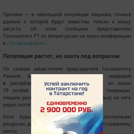
Причина — в небольшой популяции хищника, точные
данные о которой будут известны только к концу
августа. Об этом сообщили представители
Госкомитета РТ по биоресурсам на пресс-конференции
в
«Татар-информе».
Популяция растет, но охота под вопросом
По словам заместителя председателя Госкомитета
Рамиля Шарафутдинова, численность медведей
в республике увеличивается — сейчас их около
70 особей. Это часть общероссийской тенденции:
хищник расширяет ареал обитания, поскольку на него
редко охотятся.
Хотя бурый медведь уже признан охотничьим
ресурсом, добывать его пока нельзя — не установлены
квоты.