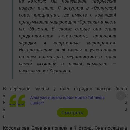
на которых мы показывали творческие
номера и пели. Я вступила в «Орлятский
совет инициатив», где вместе с командой
придумывала подарок для «Орленка» в честь
его 65-летия. В своем отряде она стала
представителем актив-совета, проводила
зарядки и спортивные мероприятия.
На протяжении всей смены я участвовала
во всех возможных мероприятиях и стала
самой активной в нашей команде», —
рассказывает Каролина.
В середине смены у всех отрядов лагеря была
увлекательная поездка в город-герой Новороссийск.
А вы уже видели новое видео Tatmedia
Ребята посетили Государственный морской
Junior?
университет имени адмирала Ф. Ф. Ушакова и побывали
Cмотреть
на корабле.
Косолапова Эльвина попала в 1 отряд. Она посещала