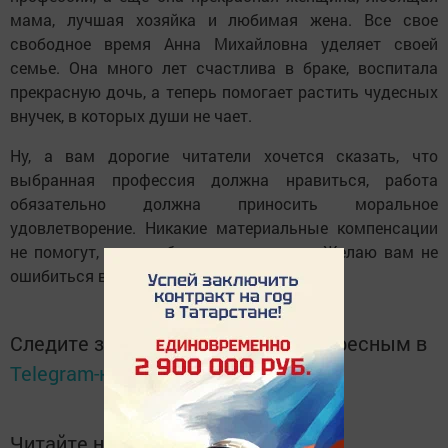
мама, лучшая хозяйка и любимая жена. Все свое
свободное время Анна Михайловна уделяет своей
семье. Она много лет счастлива в браке, воспитала
прекрасную дочь, а теперь помогает растить чудесных
внучек, в которых души не чает.
Ну, а вам дорогие читатели хочется сказать, что
выбранная профессия должна нравиться, работа
обязательно должна приносить моральное
удовлетворение. Никакие материальные компенсации
не помогут, если работа не в радость. Желаю вам не
ошибиться в выборе профессии!
Следите за самым важным и интересным в
Telegram-канале
Татмедиа
Читайте новости Татарстана в