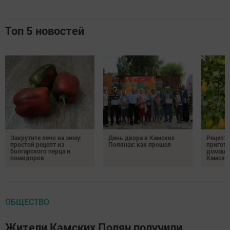
Топ 5 новостей
Закрутите лечо на зиму:
День двора в Камских
Рецепты
простой рецепт из
Полянах: как прошел
пригото
болгарского перца и
домашн
помидоров
Камски
ОБЩЕСТВО
Жители Камских Полян получили