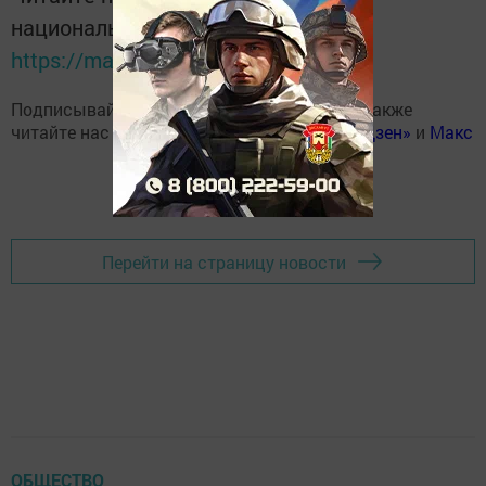
национальном мессенджере MАХ:
https://max.ru/tatmedia
Подписывайтесь на наш
Telegram-канал
, а также
читайте нас
Вконтакте
,
Одноклассниках
,
«Дзен»
и
Макс
Перейти на страницу новости
ОБЩЕСТВО