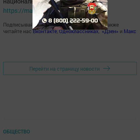
национальном мессенджере MАХ:
https://max.ru/tatmedia
Подписывайтесь на наш
Telegram-канал
, а также
читайте нас
Вконтакте
,
Одноклассниках
,
«Дзен»
и
Макс
Перейти на страницу новости
ОБЩЕСТВО