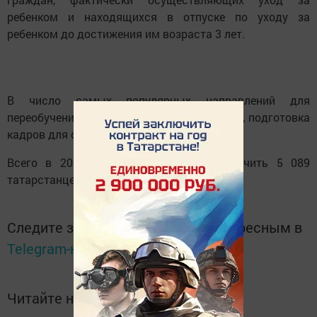
ребенком и находящихся в отпуске по уходу за
ребенком до достижения им возраста 3 лет.
В число самых популярных направлений для
переобучения входят IT, программирование, подготовка
кадров для сферы здравоохранения и др.
Всего в 2025 году планируется переобучить 5 089
татарстанцев.
Следите за самым важным и интересным в
Telegram-канале
Татмедиа
Читайте новости Татарстана в