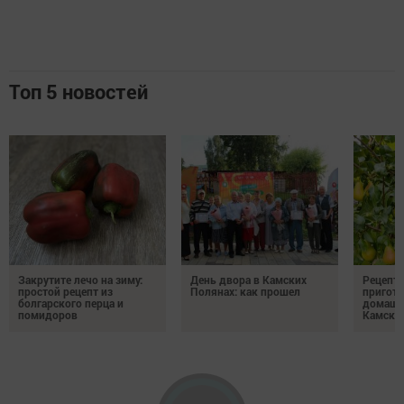
Топ 5 новостей
Закрутите лечо на зиму:
День двора в Камских
Рецепты
простой рецепт из
Полянах: как прошел
пригото
болгарского перца и
домашн
помидоров
Камски