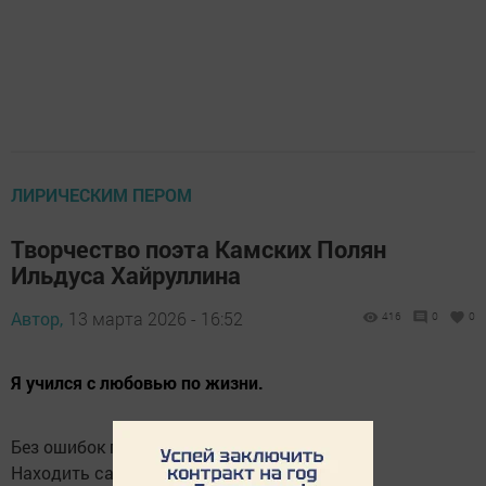
ЛИРИЧЕСКИМ ПЕРОМ
Творчество поэта Камских Полян
Ильдуса Хайруллина
Автор,
13 марта 2026 - 16:52
416
0
0
Я учился с любовью по жизни.
Без ошибок прожить невозможно,
Находить самый верный свой путь,