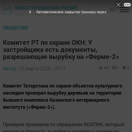
НОВОСТИ КАМСКИХ ПОЛЯН
16+
5
Автоматическое закрытие баннера через
Газета "Посинформ" - Нижнекамский район
ОБЩЕСТВО
Комитет РТ по охране ОКН: У
застройщика есть документы,
разрешающие вырубку на «Ферме-2»
Автор,
13 марта 2026 - 20:11
450
0
0
Комитет Татарстана по охране объектов культурного
наследия проверил вырубку деревьев на территории
бывшего комплекса Казанского ветеринарного
института («Ферма-2»).
Проверка проведена по обращению ВООПИК, который
указал на близость вырубки к зданиям с охранным