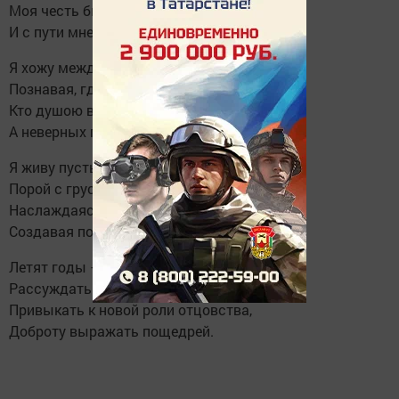
Моя честь была всюду надёжна,
И с пути мне никак не свернуть.
Я хожу между сотен коллизий,
Познавая, где враг, где друзья,
Кто душою весь чист — он мне близкий,
А неверных прощу — Бог судья.
Я живу пусть порой торжествуя,
Порой с грустью скрывая печаль.
Наслаждаясь с душой и рискуя,
Создавая под старость — причал.
Летят годы — витки совершенства.
Рассуждать научились мудрей,
Привыкать к новой роли отцовства,
Доброту выражать пощедрей.