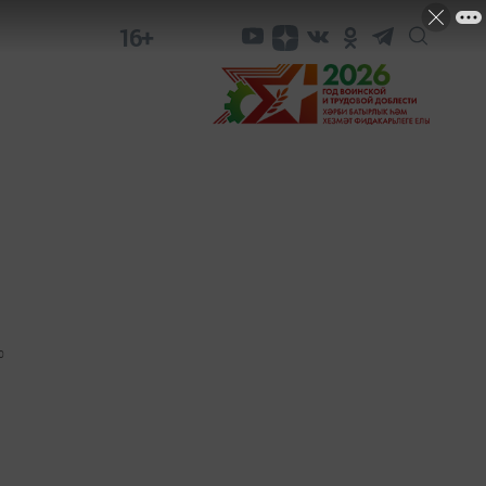
16+
0