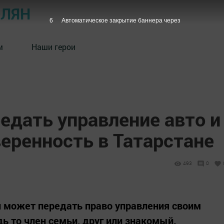
ОЛЯН
5
Автоматическое закрытие баннера через
м
Наши герои
едать управление авто и
еренность в Татарстане
493
0
н может передать право управления своим
ь то член семьи, друг или знакомый.