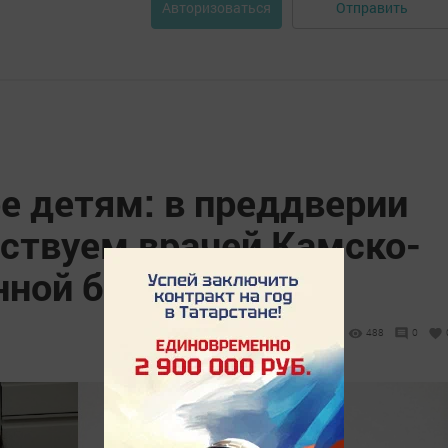
Отправить
Авторизоваться
е детям: в преддверии
ествуем врачей Камско-
нной больницы
488
0