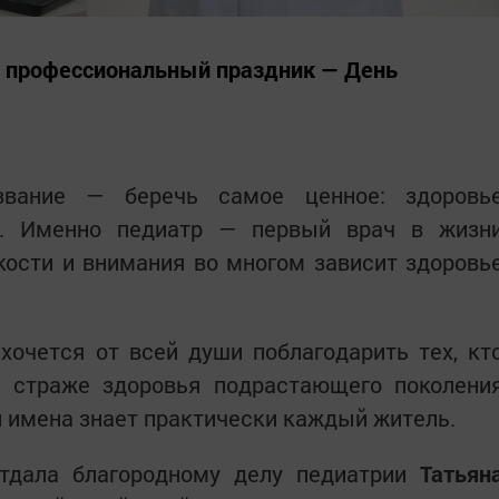
я профессиональный праздник — День
звание — беречь самое ценное: здоровь
й. Именно педиатр — первый врач в жизн
уткости и внимания во многом зависит здоровь
хочется от всей души поблагодарить тех, кт
а страже здоровья подрастающего поколени
ьи имена знает практически каждый житель.
тдала благородному делу педиатрии
Татьян