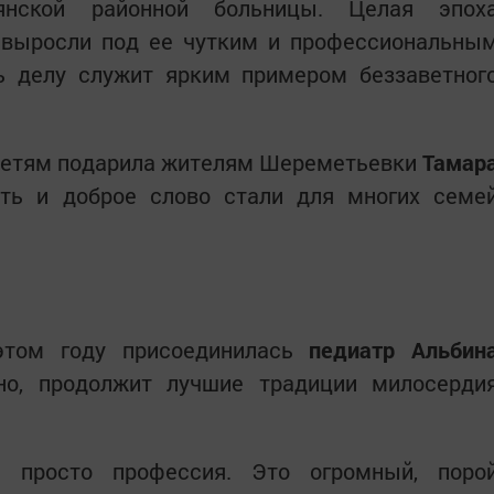
янской районной больницы. Целая эпох
й выросли под ее чутким и профессиональны
ь делу служит ярким примером беззаветног
детям подарила жителям Шереметьевки
Тамар
сть и доброе слово стали для многих семе
этом году присоединилась
педиатр Альбин
нно, продолжит лучшие традиции милосерди
 просто профессия. Это огромный, поро