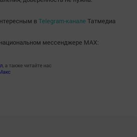
интересным в
Telegram-канале
Татмедиа
в национальном мессенджере MАХ:
ал
, а также читайте нас
Макс