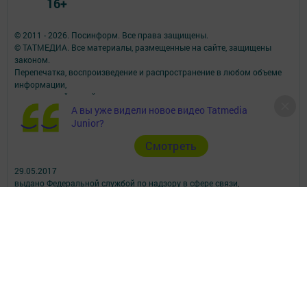
16+
© 2011 - 2026. Посинформ. Все права защищены.
© ТАТМЕДИА. Все материалы, размещенные на сайте, защищены
законом.
Перепечатка, воспроизведение и распространение в любом объеме
информации,
размещенной на сайте, возможна только с письменного согласия
редакций СМИ.
А вы уже видели новое видео Tatmedia
При поддержке Республиканского агентства по печати и массовым
Junior?
коммуникациям.
Cмотреть
Наименование СМИ: Посинформ
№ свидетельства о регистрации СМИ, дата: ЭЛ № ФС 77 - 69869 от
29.05.2017
выдано Федеральной службой по надзору в сфере связи,
информационных технологий и массовых коммуникаций
ФИО главного редактора: Халиуллина Надежда Михайловна
Адрес редакции: 423564, Российская Федерация, Республика
Татарстан, Нижнекамский район, пгт Камские Поляны, д. 1/18А,
помещение 102.
Телефон редакции: +7(8555) 33-60-60
Электронная почта редакции: posinform@yandex.ru
Для сообщений о фактах коррупции: posinform@yandex.ru
Учредитель СМИ: АО «ТАТМЕДИА»