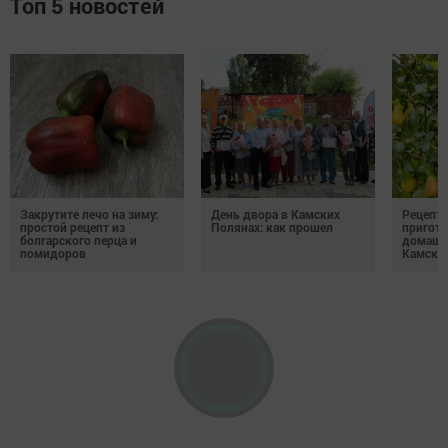
Топ 5 новостей
Закрутите лечо на зиму:
День двора в Камских
Рецепты
простой рецепт из
Полянах: как прошел
пригото
болгарского перца и
домашн
помидоров
Камски