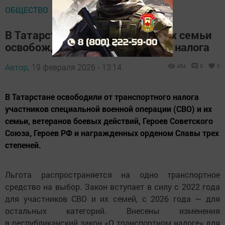
ОБЩЕСТВО
В Татарстане участники СВО и их семьи
освобождены от транспортного налога
Автор,
19 февраля 2026 - 13:14
454
0
0
В Татарстане освободили от транспортного налога
участников специальной военной операции (СВО) и их
семьи, ветеранов боевых действий, Героев Советского
Союза, Героев РФ и награжденных орденом Славы трех
степеней.
Льгота распространяется на одно транспортное
средство на выбор. Закон вступает в силу с 2022 года
для участников СВО и их семей, с 2026 года — для
остальных категорий. Внесены изменения
в республиканский закон «О транспортном налоге» для