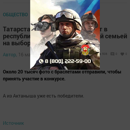
ОБЩЕСТВО
Татарстанцы активно участвуют в
республиканском конкурсе «Всей семьей
на выборы!»
Автор,
16 марта 2024 - 11:48
506
0
0
Около 20 тысяч фото с браслетами отправили, чтобы
принять участие в конкурсе.
А из Актаныша уже есть победители.
Источник