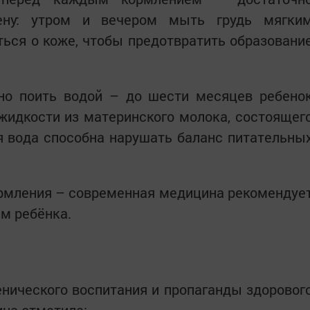
иену: утром и вечером мыть грудь мягки
ься о коже, чтобы предотвратить образовани
ьно поить водой – до шести месяцев ребено
жидкости из материнского молока, состоящег
я вода способна нарушать баланс питательны
ормления – современная медицина рекомендуе
ям ребёнка.
нического воспитания и пропаганды здоровог