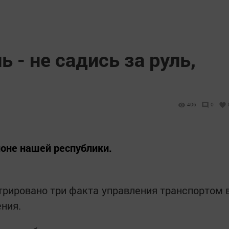
 - не садись за руль,
406
0
йоне нашей республики.
стрировано три факта управления транспортом 
ения.