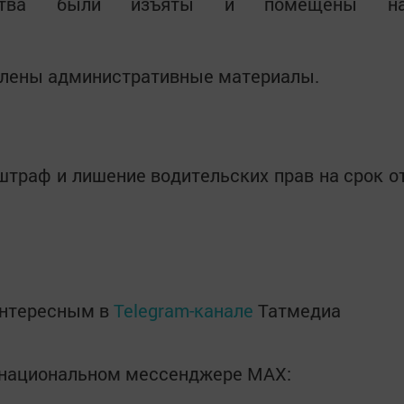
дства были изъяты и помещены н
влены административные материалы.
траф и лишение водительских прав на срок о
интересным в
Telegram-канале
Татмедиа
в национальном мессенджере MАХ: