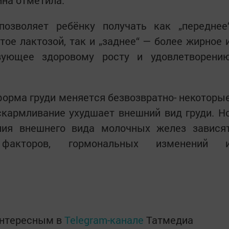
ина отметила:
озволяет ребёнку получать как „переднее
тое лактозой, так и „заднее“ — более жирное 
твующее здоровому росту и удовлетворени
форма груди меняется безвозвратно- некоторы
скармливание ухудшает внешний вид груди. Н
ния внешнего вида молочных желез завися
факторов, гормональных изменений 
интересным в
Telegram-канале
Татмедиа