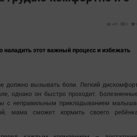
405
0
но наладить этот важный процесс и избежать
не должно вызывать боли. Легкий дискомфор
ле, однако он быстро проходит. Болезненны
ны с неправильным прикладыванием малыша
кой, мама сможет кормить своего ребёнк
 перед каждым кормлением – достаточн