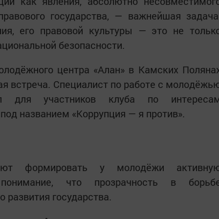
ии как явления, абсолютно несовместимог
правового государства, — важнейшая задача
ния, его правовой культуры — это не тольк
ациональной безопасности.
молодёжного центра «Алан» в Камских Поляна
ая встреча. Специалист по работе с молодёжь
ёл для участников клуба по интереса
под названием «Коррупция — я против».
гают формировать у молодёжи активну
понимание, что прозрачность в борьб
о развития государства.