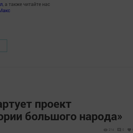
ал
, а также читайте нас
Макс
артует проект
ории большого народа»
214
0