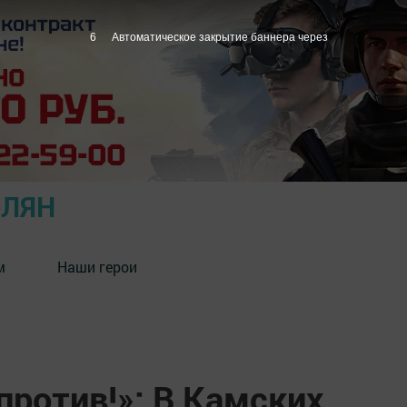
5
Автоматическое закрытие баннера через
ОЛЯН
м
Наши герои
против!»: В Камских