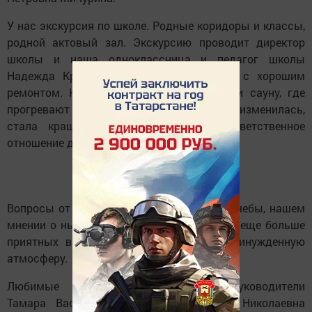
У нас экскурсия по школе. Родные коридоры и классы,
родной актовый зал. Экскурсию проводит директор
школы и наша одноклассница и педагог школы
Надежда Краснова. Обновленная школа с хорошим
ремонтом. Нам показали даже бассейн и сауну, где
прогревают детей после занятий. Школа изменилась,
стала краше, удобней. Чувствуется ответственное
отношение директора.
Вопросы от Надежды Петровны о годах учебы, нашем
мнении о нынешнем поколении пробудили еще больше
приятных воспоминаний и создали непринужденную
атмосферу.
Любимые учителя, наши классные руководители
Тамара Васильевна Кобякова, Любовь Николаевна