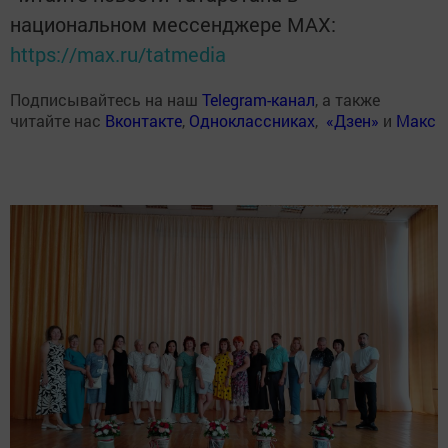
национальном мессенджере MАХ:
https://max.ru/tatmedia
Подписывайтесь на наш
Telegram-канал
, а также
читайте нас
Вконтакте
,
Одноклассниках
,
«Дзен»
и
Макс