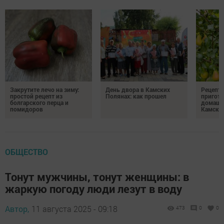
Закрутите лечо на зиму:
День двора в Камских
Рецепты
простой рецепт из
Полянах: как прошел
пригото
болгарского перца и
домашн
помидоров
Камски
ОБЩЕСТВО
Тонут мужчины, тонут женщины: в
жаркую погоду люди лезут в воду
Автор,
11 августа 2025 - 09:18
473
0
0