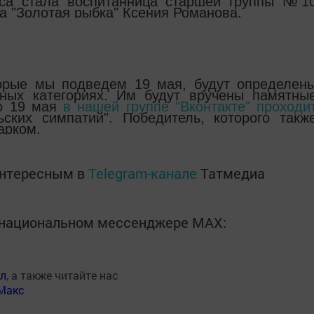
рса стала воспитанница старшей группы №1
а "Золотая рыбка" Ксения Романова.
торые мы подведем 19 мая, будут определен
тных категориях. Им будут вручены памятны
по 19 мая
в нашей группе "Вконтакте" проходи
ских симпатий". Победитель, которого такж
арком.
интересным в
Telegram-канале
Татмедиа
в национальном мессенджере MАХ:
ал
, а также читайте нас
Макс