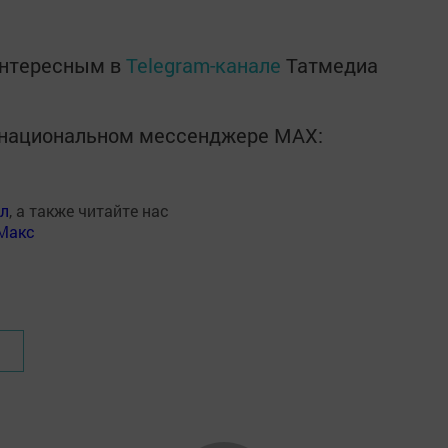
интересным в
Telegram-канале
Татмедиа
в национальном мессенджере MАХ:
ал
, а также читайте нас
Макс