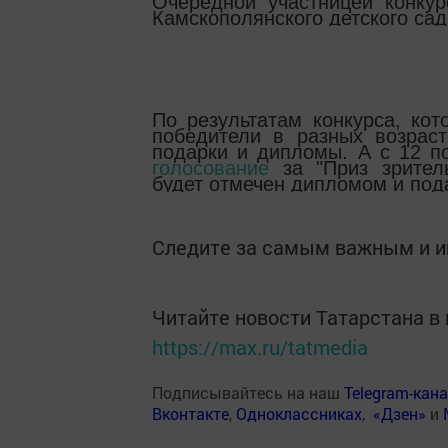
Очередной участницей конку
Камскополянского детского сад
По результатам конкурса, ко
победители в разных возраc
подарки и дипломы. А с 12 
голосование
за "Приз зритель
будет отмечен дипломом и под
Следите за самым важным и 
Читайте новости Татарстана 
https://max.ru/tatmedia
Подписывайтесь на наш
Telegram-кан
Вконтакте
,
Одноклассниках
,
«Дзен»
и