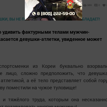
969
0
но удивить фактурными телами мужчин-
 касается девушки-атлетки, увиденное может
спортсменки из Кореи буквально взорвал
е лицо, сложно предположить, что девушк
атлетикой, а её тело представляет собой гор
ову поместили на чужое туловище!
о и тяжёлого труда, которым она несказанн
ут позавидовать многие мужчины!