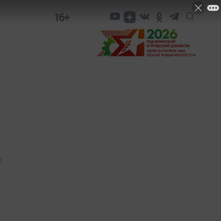
16+
0