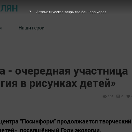
ОЛЯН
6
Автоматическое закрытие баннера через
м
Наши герои
 - очередная участница
гия в рисунках детей»
864
0
центра "Посинформ" продолжается творческий
детей», посвящённый Году экологии.