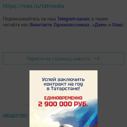
https://max.ru/tatmedia
Подписывайтесь на наш
Telegram-канал
, а также
читайте нас
Вконтакте
,
Одноклассниках
,
«Дзен»
и
Макс
Перейти на страницу новости
ОБЩЕСТВО