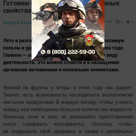
Готовим сурицу: напиток — полезные
свойства и рецепты
Венера Ахметшина,
19 июля 2025 - 08:00
1638
0
0
Лето в разгаре, и мы стараемся получить максимум
пользы и удовольствия от этого яркого сезона года.
Главное — осмысленно подходить к любому виду
деятельности. Это можно отнести и к насыщению
организма витаминами и полезными элементами.
Урожай на фрукты и ягоды в этом году нас радует.
Значит, есть возможность насладиться экологически
чистыми продуктами. В жаркую погоду, чтобы утолить
жажду, нам необходимо большое количество жидкости.
Лимонад, соки и квас не домашнего приготовления
могут содержать консерванты. Поэтому, чтобы
не подрывать своё здоровье, а также с целебными