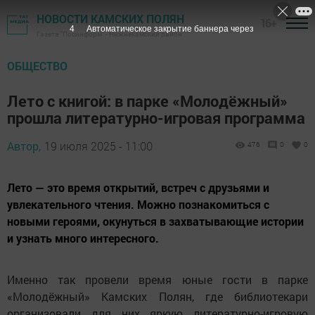
НОВОСТИ КАМСКИХ ПОЛЯН
16+
3
Автоматическое закрытие баннера через
Газета "Посинформ" - Нижнекамский район
ОБЩЕСТВО
Лето с книгой: в парке «Молодёжный»
прошла литературно-игровая программа
Автор,
19 июля 2025 - 11:00
476
0
0
Лето — это время открытий, встреч с друзьями и
увлекательного чтения. Можно познакомиться с
новыми героями, окунуться в захватывающие истории
и узнать много интересного.
Именно так провели время юные гости в парке
«Молодёжный» Камских Полян, где библиотекари
организовали для них яркую литературно-игровую