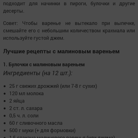
подходит для начинки в пироги, булочки и другие
десерты.
Совет: Чтобы варенье не вытекало при выпечке,
смешайте его с небольшим количеством крахмала или
используйте густой джем.
Лучшие рецепты с малиновым вареньем
1. Булочки с малиновым вареньем
Ингредиенты (на 12 шт.):
25 г свежих дрожжей (или 7-8 г сухих)
120 мл молока
2 яйца
2 ст. л. сахара
0,5 ч. л. соли
60 г сливочного масла
500 г муки (+ для формовки)
1,5 стакана малинового варенья (или джема)