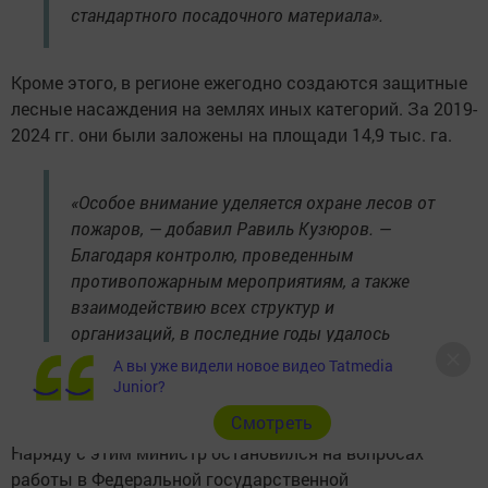
стандартного посадочного материала».
Кроме этого, в регионе ежегодно создаются защитные
лесные насаждения на землях иных категорий. За 2019-
2024 гг. они были заложены на площади 14,9 тыс. га.
«Особое внимание уделяется охране лесов от
пожаров, — добавил Равиль Кузюров. —
Благодаря контролю, проведенным
противопожарным мероприятиям, а также
взаимодействию всех структур и
организаций, в последние годы удалось
избежать чрезвычайных ситуаций в ходе
А вы уже видели новое видео Tatmedia
пожароопасных сезонов».
Junior?
Cмотреть
Наряду с этим министр остановился на вопросах
работы в Федеральной государственной