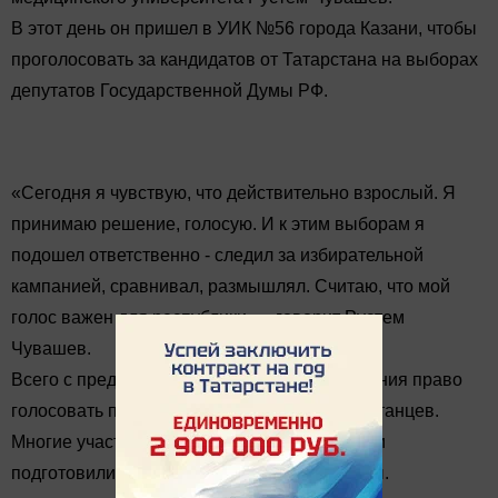
В этот день он пришел в УИК №56 города Казани, чтобы
проголосовать за кандидатов от Татарстана на выборах
депутатов Государственной Думы РФ.
«Сегодня я чувствую, что действительно взрослый. Я
принимаю решение, голосую. И к этим выборам я
подошел ответственно - следил за избирательной
кампанией, сравнивал, размышлял. Считаю, что мой
голос важен для республики», - говорит Рустем
Чувашев.
Всего с предыдущего Единого дня голосования право
голосовать получили более 33 тысяч татарстанцев.
Многие участковые избирательные комиссии
подготовили для них специальные сувениры.