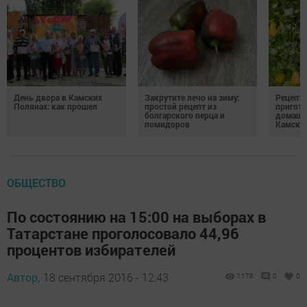
День двора в Камских
Закрутите лечо на зиму:
Рецепты
Полянах: как прошел
простой рецепт из
пригото
болгарского перца и
домашн
помидоров
Камски
ОБЩЕСТВО
По состоянию на 15:00 на выборах в
Татарстане проголосовало 44,96
процентов избирателей
Автор,
18 сентября 2016 - 12:43
1178
0
0