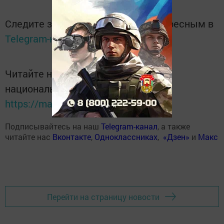
Следите за самым важным и интересным в
Telegram-канале
Татмедиа
Читайте новости Татарстана в
национальном мессенджере MАХ:
https://max.ru/tatmedia
Подписывайтесь на наш
Telegram-канал
, а также
читайте нас
Вконтакте
,
Одноклассниках
,
«Дзен»
и
Макс
Перейти на страницу новости