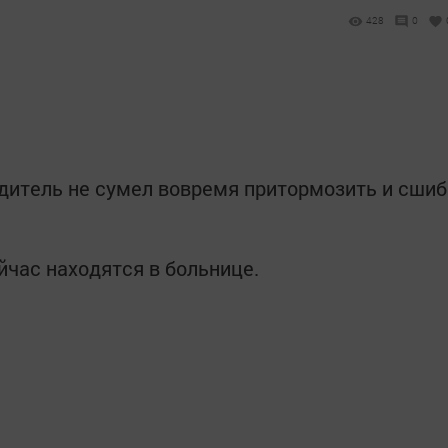
428
0
.
одитель не сумел вовремя притормозить и сшиб
йчас находятся в больнице.