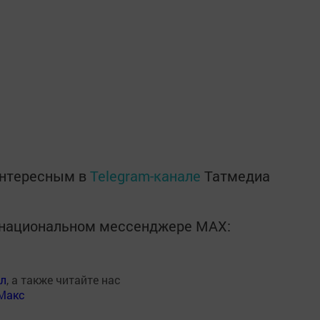
интересным в
Telegram-канале
Татмедиа
в национальном мессенджере MАХ:
ал
, а также читайте нас
Макс