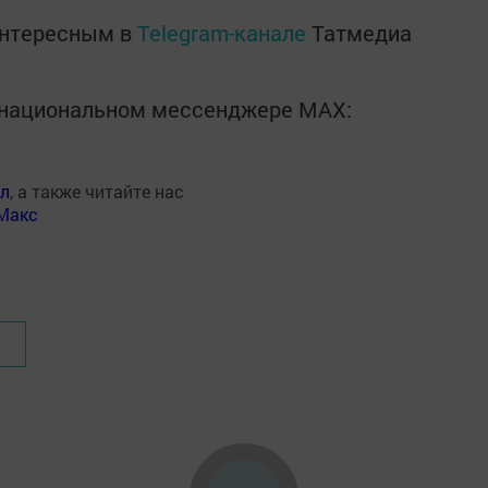
интересным в
Telegram-канале
Татмедиа
в национальном мессенджере MАХ:
ал
, а также читайте нас
Макс