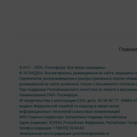
Главна
© 2011 - 2026. Посинформ. Все права защищены.
© ТАТМЕДИА. Все материалы, размещенные на сайте, защищены з
Перепечатка, воспроизведение и распространение в любом объе
размещенной на сайте, возможна только с письменного согласия
При поддержке Республиканского агентства по печати и массов
Наименование СМИ: Посинформ
№ свидетельства о регистрации СМИ, дата: ЭЛ № ФС 77 - 69869 от
выдано Федеральной службой по надзору в сфере связи,
информационных технологий и массовых коммуникаций
ФИО главного редактора: Халиуллина Надежда Михайловна
Адрес редакции: 423564, Российская Федерация, Республика Татар
Телефон редакции: +7(8555) 33-60-60
Электронная почта редакции: posinform@yandex.ru