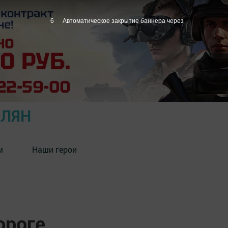
5
Автоматическое закрытие баннера через
ОЛЯН
м
Наши герои
ороге