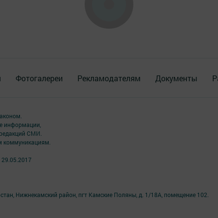
я
Фотогалереи
Рекламодателям
Документы
Р
аконом.
ме информации,
 редакций СМИ.
ым коммуникациям.
 29.05.2017
стан, Нижнекамский район, пгт Камские Поляны, д. 1/18А, помещение 102.