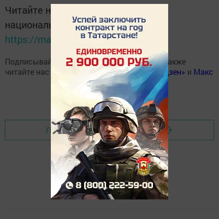
Читайте новости Татарстана в
национальном мессенджере MАХ:
https://max.ru/tatmedia
Подписывайтесь на наш
Telegram-канал
, а также
читайте нас
Вконтакте
,
Одноклассниках
,
«Дзен»
и
Макс
Перейти на страницу новости