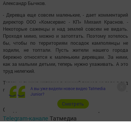
Александр Бычков.
- Деревца еще совсем маленькие, - дает комментарий
директор ООО «Комсервис - КП» Михаил Краснов. -
Некоторые саженцы и над землей совсем не видать.
Проходя мимо, можно и затоптать. Поэтому хотелось
бы, чтобы по территориям посадок камполянцы не
ходили, не топтали. Пусть жители нашего города
бережно относятся к маленьким деревцам. За ними,
как за малыми детьми, теперь нужно ухаживать. А это
труд нелегкий.
Теперь и лыжня, которую в зимний период из года в год
А вы уже видели новое видео Tatmedia
прокладывали вдоль магистрали, будет уже неуместна.
Junior?
Cмотреть
Следите за самым важным и интересным в
Telegram-канале
Татмедиа