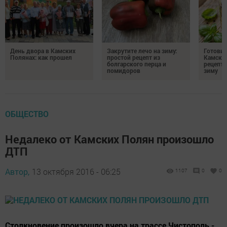
День двора в Камских
Закрутите лечо на зиму:
Готови
Полянах: как прошел
простой рецепт из
Камских
болгарского перца и
рецепты
помидоров
зиму
ОБЩЕСТВО
Недалеко от Камских Полян произошло
ДТП
Автор,
13 октября 2016 - 06:25
1107
0
0
Столкновение произошло вчера на трассе Чистополь -