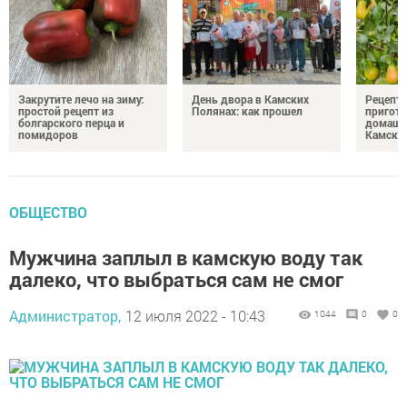
Закрутите лечо на зиму:
День двора в Камских
Рецепты
простой рецепт из
Полянах: как прошел
пригото
болгарского перца и
домашн
помидоров
Камски
ОБЩЕСТВО
Мужчина заплыл в камскую воду так
далеко, что выбраться сам не смог
Администратор,
12 июля 2022 - 10:43
1044
0
0