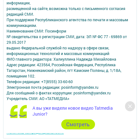
информации,
размещенной на сайте, возможна только с письменного согласия
редакций СМИ.
При поддержке Республиканского агентства по печати и массовым
коммуникациям.
Наименование СМИ: Посинформ
№ свидетельства о регистрации СМИ, дата: ЭЛ № ФС 77 - 69869 от
29.05.2017
выдано Федеральной службой по надзору в сфере связи,
информационных технологий и массовых коммуникаций
ФИО главного редактора: Халиуллина Надежда Михайловна
Адрес редакции: 423564, Российская Федерация, Республика
Татарстан, Нижнекамский район, пгт Камские Поляны, д. 1/18А,
помещение 102.
Телефон редакции: +7(8555) 33-60-60
Электронная почта редакции: posinform@yandex.ru
Для сообщений о фактах коррупции: posinform@yandex.ru
Учредитель СМИ: АО «ТАТМЕДИА»
А вы уже видели новое видео Tatmedia
Антикоррупционная политика
Junior?
АО «ТАТМЕДИА» использует «cookie»
для персонализации сервисов и
удобства пользователей сайтом.
Cмотреть
Использование «cookie» можно отменить в настройках браузера.
Политика конфиденциальности