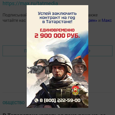
https://max.ru/tatmedia
Подписывайтесь на наш
Telegram-канал
, а также
читайте нас
Вконтакте
,
Одноклассниках
,
«Дзен»
и
Макс
Перейти на страницу новости
ОБЩЕСТВО