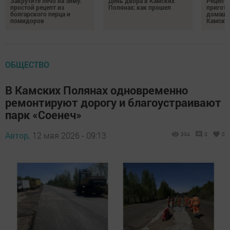
Закрутите лечо на зиму:
День двора в Камских
Рецепты
простой рецепт из
Полянах: как прошел
пригото
болгарского перца и
домашн
помидоров
Камски
ОБЩЕСТВО
В Камских Полянах одновременно
ремонтируют дорогу и благоустраивают
парк «Соенеч»
Автор,
12 мая 2026 - 09:13
334
0
0