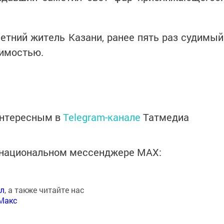
тний житель Казани, ранее пять раз судимый
симостью.
интересным в
Telegram-канале
Татмедиа
в национальном мессенджере MАХ:
ал
, а также читайте нас
Макс