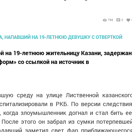
796
0
ой на 19-летнюю жительницу Казани, задержан
форм» со ссылкой на источник в
шую среду на улице Лиственной казанског
спитализировали в РКБ. По версии следствия
 когда злоумышленник догнал и стал бить ее
 После этого он забрал из сумки потерпевше
адавший заметил свет фар приближающегос