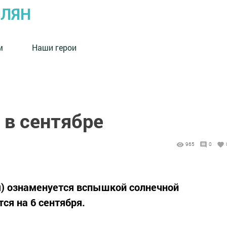
ОЛЯН
м
Наши герои
 в сентябре
965
0
я) ознаменуется вспышкой солнечной
тся на 6 сентября.