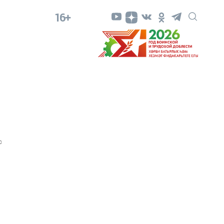
16+
0