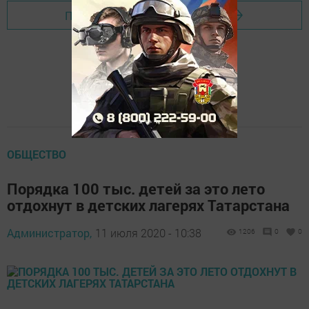
Перейти на страницу новости
ОБЩЕСТВО
Порядка 100 тыс. детей за это лето
отдохнут в детских лагерях Татарстана
Администратор,
11 июля 2020 - 10:38
1206
0
0