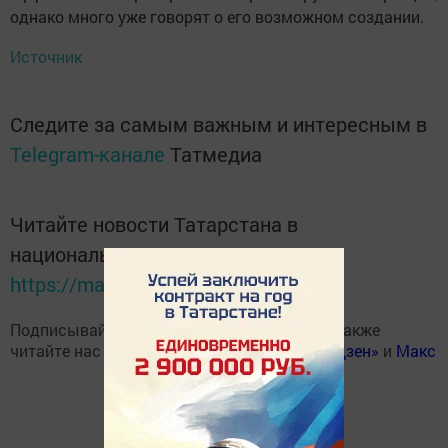
однако много уже говорят о его возможном создании.
Источник
Следите за самым важным и интересным в
Telegram-канале
Татмедиа
Читайте новости Татарстана в
национальном мессенджере MАХ:
https://max.ru/tatmedia
Подписывайтесь на наш
Telegram-канал
, а также
читайте нас
Вконтакте
,
Одноклассниках
,
«Дзен»
и
Макс