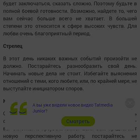
будет заключаться, сказать сложно. Поэтому будьте в
полной боевой готовности. Возможно, найдете то, чего
вам сейчас больше всего не хватает. В большей
степени это относится к сфере высоких чувств. Для
любви очень благоприятный период.
Стрелец
В этот день никаких важных событий произойти не
должно. Постарайтесь разнообразить свой день.
Начинать новые дела не стоит. Избегайте выяснения
отношений с теми, кого любите, или, по крайней мере, не
выступайте инициатором споров.
Козерог
А вы уже видели новое видео Tatmedia
Junior?
Сегодня вам вряд ли удастся реально оценить
ситуацию и вероятные перспективные предложения —
Cмотреть
вы склонны к преувеличению. Если вам предлагают
новую перспективную работу, постарайтесь не